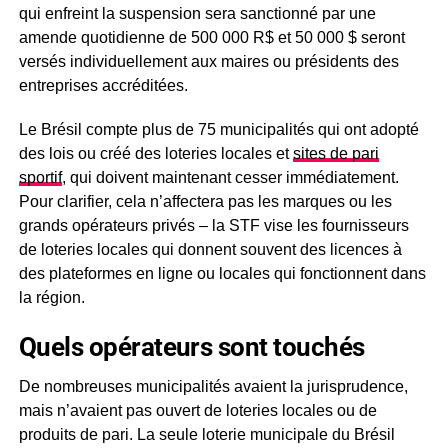
qui enfreint la suspension sera sanctionné par une
amende quotidienne de 500 000 R$ et 50 000 $ seront
versés individuellement aux maires ou présidents des
entreprises accréditées.
Le Brésil compte plus de 75 municipalités qui ont adopté
des lois ou créé des loteries locales et
sites de pari
sportif
, qui doivent maintenant cesser immédiatement.
Pour clarifier, cela n’affectera pas les marques ou les
grands opérateurs privés – la STF vise les fournisseurs
de loteries locales qui donnent souvent des licences à
des plateformes en ligne ou locales qui fonctionnent dans
la région.
Quels opérateurs sont touchés
De nombreuses municipalités avaient la jurisprudence,
mais n’avaient pas ouvert de loteries locales ou de
produits de pari. La seule loterie municipale du Brésil