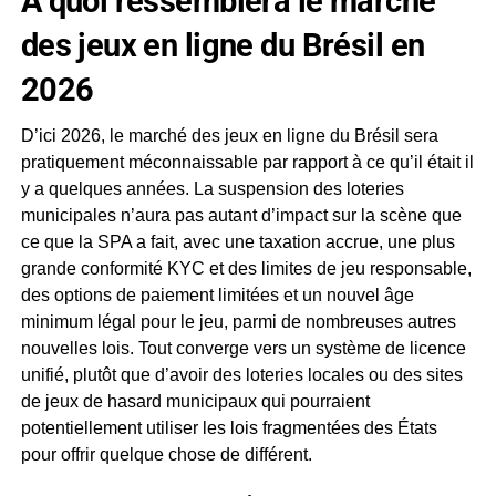
À quoi ressemblera le marché
des jeux en ligne du Brésil en
2026
D’ici 2026, le marché des jeux en ligne du Brésil sera
pratiquement méconnaissable par rapport à ce qu’il était il
y a quelques années. La suspension des loteries
municipales n’aura pas autant d’impact sur la scène que
ce que la SPA a fait, avec une taxation accrue, une plus
grande conformité KYC et des limites de jeu responsable,
des options de paiement limitées et un nouvel âge
minimum légal pour le jeu, parmi de nombreuses autres
nouvelles lois. Tout converge vers un système de licence
unifié, plutôt que d’avoir des loteries locales ou des sites
de jeux de hasard municipaux qui pourraient
potentiellement utiliser les lois fragmentées des États
pour offrir quelque chose de différent.