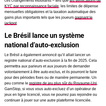
ces changements étouffants – tels que
les vérifications de
KYC par reconnaissance faciale
, les limites de dépense
mensuelles obligatoires et la taxation automatique des
gains plus importants tels que les joueurs
gagnant le
jackpot
.
Le Brésil lance un système
national d’auto-exclusion
Le Brésil a également annoncé qu’il allait lancer un
registre national d’auto-exclusion à la fin de 2025. Cela
permettra aux parieurs et aux joueurs de demander
volontairement à être auto-exclus, et ils pourront le faire
pour des périodes fixes ou de manière permanente. Un
peu comme le
registre de jeu plus sûr du Royaume-Uni
,
GamStop, si vous vous auto-excluez d’un opérateur de
jeux en ligne licencié, vous ne pourrez pas rejoindre ou
continuer à jouer sur une autre plateforme licenciée.