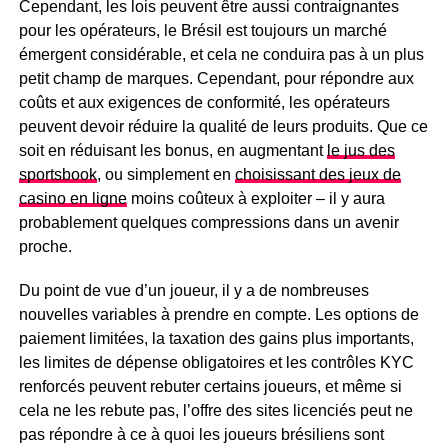
Cependant, les lois peuvent être aussi contraignantes
pour les opérateurs, le Brésil est toujours un marché
émergent considérable, et cela ne conduira pas à un plus
petit champ de marques. Cependant, pour répondre aux
coûts et aux exigences de conformité, les opérateurs
peuvent devoir réduire la qualité de leurs produits. Que ce
soit en réduisant les bonus, en augmentant
le jus des
sportsbook
, ou simplement en
choisissant des jeux de
casino en ligne
moins coûteux à exploiter – il y aura
probablement quelques compressions dans un avenir
proche.
Du point de vue d’un joueur, il y a de nombreuses
nouvelles variables à prendre en compte. Les options de
paiement limitées, la taxation des gains plus importants,
les limites de dépense obligatoires et les contrôles KYC
renforcés peuvent rebuter certains joueurs, et même si
cela ne les rebute pas, l’offre des sites licenciés peut ne
pas répondre à ce à quoi les joueurs brésiliens sont