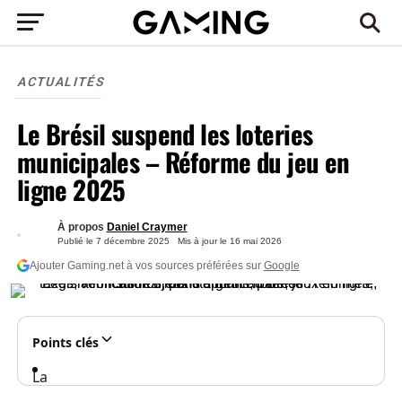
ACTUALITÉS
Le Brésil suspend les loteries
municipales – Réforme du jeu en
ligne 2025
À propos
Daniel Craymer
Publié le
7 décembre 2025
Mis à jour le
16 mai 2026
Ajouter Gaming.net à vos sources préférées sur
Google
Points clés
La
Cour