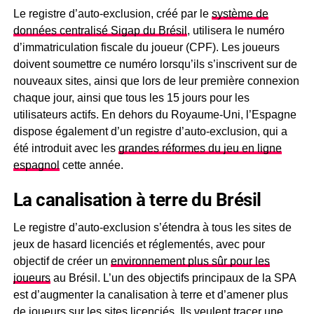
Le registre d’auto-exclusion, créé par le
système de
données centralisé Sigap du Brésil
, utilisera le numéro
d’immatriculation fiscale du joueur (CPF). Les joueurs
doivent soumettre ce numéro lorsqu’ils s’inscrivent sur de
nouveaux sites, ainsi que lors de leur première connexion
chaque jour, ainsi que tous les 15 jours pour les
utilisateurs actifs. En dehors du Royaume-Uni, l’Espagne
dispose également d’un registre d’auto-exclusion, qui a
été introduit avec les
grandes réformes du jeu en ligne
espagnol
cette année.
La canalisation à terre du Brésil
Le registre d’auto-exclusion s’étendra à tous les sites de
jeux de hasard licenciés et réglementés, avec pour
objectif de créer un
environnement plus sûr pour les
joueurs
au Brésil. L’un des objectifs principaux de la SPA
est d’augmenter la canalisation à terre et d’amener plus
de joueurs sur les sites licenciés. Ils veulent tracer une