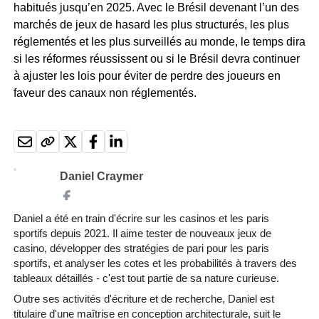
habitués jusqu’en 2025. Avec le Brésil devenant l’un des
marchés de jeux de hasard les plus structurés, les plus
réglementés et les plus surveillés au monde, le temps dira
si les réformes réussissent ou si le Brésil devra continuer
à ajuster les lois pour éviter de perdre des joueurs en
faveur des canaux non réglementés.
Daniel Craymer
Daniel a été en train d'écrire sur les casinos et les paris
sportifs depuis 2021. Il aime tester de nouveaux jeux de
casino, développer des stratégies de pari pour les paris
sportifs, et analyser les cotes et les probabilités à travers des
tableaux détaillés - c'est tout partie de sa nature curieuse.
Outre ses activités d'écriture et de recherche, Daniel est
titulaire d'une maîtrise en conception architecturale, suit le