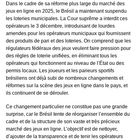
Dans le cadre de sa réforme plus large du marché des
suprême
jeux en ligne en 2025, le Brésil a maintenant suspendu
du
les loteries municipales. La Cour suprême a interdit ces
Brésil
opérateurs le 3 décembre, introduisant de lourdes
a
amendes pour les opérateurs municipaux qui fournissent
suspendu
les
des produits de pari et des loteries. On comprend que les
loteries
régulateurs fédéraux des jeux veulent faire pression pour
municipales
des règles de loterie unifiées, en éliminant tous les
pour
opérateurs qui fonctionnent au niveau de l’État ou des
mettre
permis locaux. Les joueurs et les parieurs sportifs
en
brésiliens ont déjà subi de nombreux changements et
œuvre
réformes sur la scène des jeux en ligne dans le pays, et
un…
ils continuent de se dérouler.
Voir
plus
Ce changement particulier ne constitue pas une grande
surprise, car le Brésil tente de réorganiser l’ensemble du
cadre et de la structure de son vaste et très précieux
marché des jeux en ligne. L’objectif est de nettoyer,
d’ajouter de la transparence et de tenir les opérateurs