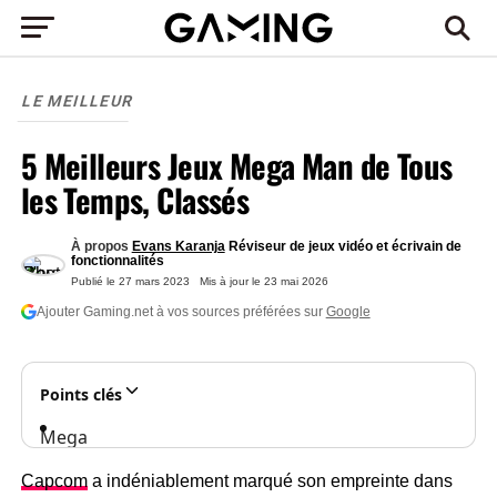
LE MEILLEUR
5 Meilleurs Jeux Mega Man de Tous
les Temps, Classés
À propos
Evans Karanja
Réviseur de jeux vidéo et écrivain de
fonctionnalités
Publié le
27 mars 2023
Mis à jour le
23 mai 2026
Ajouter Gaming.net à vos sources préférées sur
Google
Points clés
Mega
Man
Capcom
a indéniablement marqué son empreinte dans
2