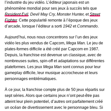
l’industrie du jeu vidéo. L’éditeur japonais est un
a
phénomène mondial pour ses jeux à succès tels que
établi
Resident Evil
, Devil May Cry, Monster Hunter,
et
Street
la
Fighter
formule
.
Cette popularité remonte à l’époque des jeux
de
d’arcade, lorsque l’éditeur a sorti
1942
et
Commando
.
base
Aujourd’hui, nous nous concentrons sur l’un des jeux
de
vidéo les plus vendus de Capcom,
la
Mega Man.
Le jeu de
série
plates-formes difficile a été créé par Capcom en 1987.
avec
Depuis, la franchise est devenue un classique, avec de
la
nombreuses suites, spin-off et adaptations sur différentes
sélection
plateformes. Les jeux
Mega Man
sont connus pour leur
des
gameplay difficile, leur musique accrocheuse et leurs
stages
personnages emblématiques.
et…
À ce jour, la franchise compte plus de 50 jeux répartis sur
Voir
plus
sept séries. Alors que certains jeux n’ont peut-être pas
atteint leur plein potentiel, d’autres ont parfaitement créé
un océan de divertissement avec le personnage bleu. Si