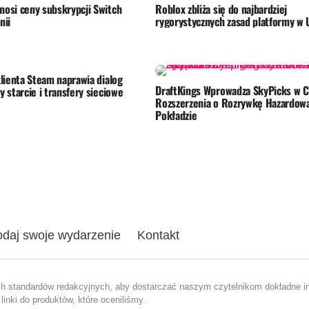
nosi ceny subskrypcji Switch
Roblox zbliża się do najbardziej
nii
rygorystycznych zasad platformy w 
klienta Steam naprawia dialog
DraftKings Wprowadza SkyPicks w C
y starcie i transfery sieciowe
Rozszerzenia o Rozrywkę Hazardow
Pokładzie
daj swoje wydarzenie
Kontakt
ch standardów redakcyjnych, aby dostarczać naszym czytelnikom dokładne in
inki do produktów, które oceniliśmy.