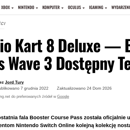
XBOX
NINTENDO
KOMPUTER
OCULUS
IGAMING
WYDARZENI
ŚCI
io Kart 8 Deluxe — 
s Wave 3 Dostępny Te
ez
Jord Tury
ublikowano
7 grudnia 2022
Zaktualizowano
24 Dom 2026
ng.net do preferowanych źródeł w
Google
 ostatnia fala Booster Course Pass została oficjalni
ntom Nintendo Switch Online kolejną kolekcję nost