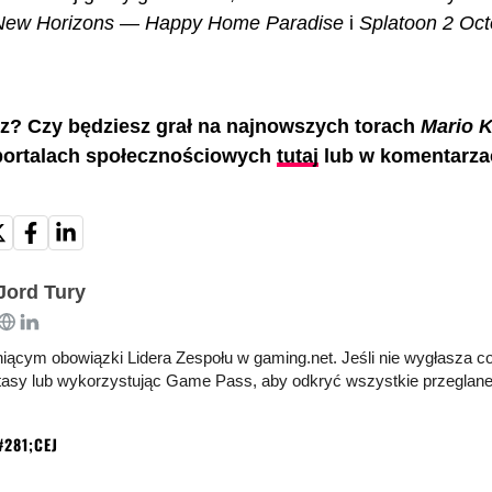
 New Horizons — Happy Home Paradise
i
Splatoon 2 Oct
z? Czy będziesz grał na najnowszych torach
Mario K
portalach społecznościowych
tutaj
lub w komentarzac
Jord Tury
łniącym obowiązki Lidera Zespołu w gaming.net. Jeśli nie wygłasza co
tasy lub wykorzystując Game Pass, aby odkryć wszystkie przeglane 
MOŻE CI SIĘ SPODOBAĆ