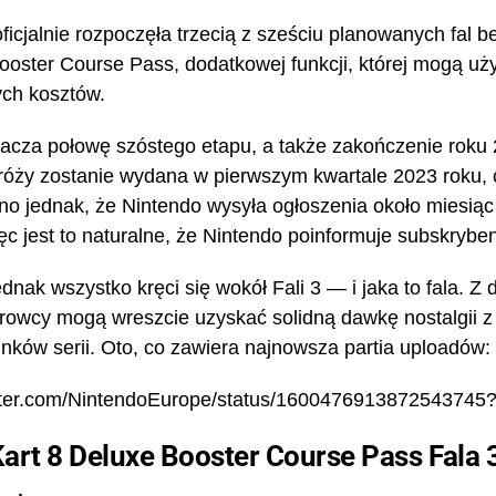
ficjalnie rozpoczęła trzecią z sześciu planowanych fal 
Booster Course Pass, dodatkowej funkcji, której mogą u
ch kosztów.
acza połowę szóstego etapu, a także zakończenie roku 2
róży zostanie wydana w pierwszym kwartale 2023 roku, 
no jednak, że Nintendo wysyła ogłoszenia około miesią
ęc jest to naturalne, że Nintendo poinformuje subskryb
ednak wszystko kręci się wokół Fali 3 — i jaka to fal
erowcy mogą wreszcie uzyskać solidną dawkę nostalgii z 
nków serii. Oto, co zawiera najnowsza partia uploadów:
witter.com/NintendoEurope/status/160047691387254
art 8 Deluxe Booster Course Pass Fala 