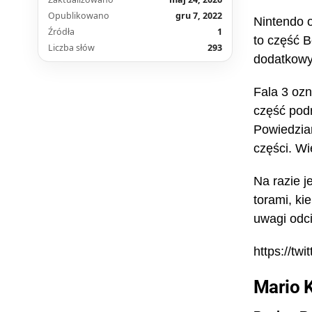
Opublikowano
gru 7, 2022
Nintendo o
Źródła
1
to część 
Liczba słów
293
dodatkowy
Fala 3 ozn
część pod
Powiedzia
części. Wi
Na razie j
torami, ki
uwagi odci
https://t
Mario K