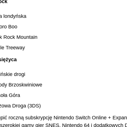
ock
a londyńska
ioro Boo
k Rock Mountain
le Treeway
siężyca
ińskie drogi
ody Brzoskwiniowe
oła Góra
zowa Droga (3DS)
pić roczną subskrypcję Nintendo Switch Online + Expan
 szerokiej gamy gier SNES, Nintendo 64 i dodatkowych 