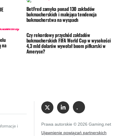
BetFred zamyka ponad 130 zakładów
UE
bukmacherskich i malejąca tendencja
bukmacherstwa na wyspach
Czy rekordowy przychód zakładów
elu
bukmacherskich FIFA World Cup w wysokości
ą na
4,3 mld dolarów wywołał boom piłkarski w
Ameryce?
Prawa autorskie © 2026 Gaming.net
formacje i
Ujawnienie powiązań partnerskich