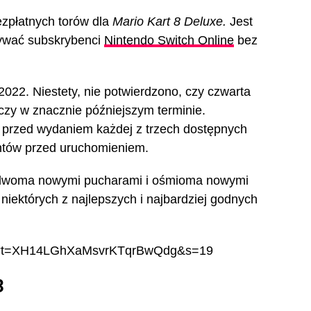
bezpłatnych torów dla
Mario Kart 8 Deluxe.
Jest
żywać subskrybenci
Nintendo Switch Online
bez
022. Niestety, nie potwierdzono, czy czwarta
czy w znacznie późniejszym terminie.
c przed wydaniem każdej z trzech dostępnych
entów przed uruchomieniem.
a. Z dwoma nowymi pucharami i ośmioma nowymi
niektórych z najlepszych i najbardziej godnych
3745?t=XH14LGhXaMsvrKTqrBwQdg&s=19
3