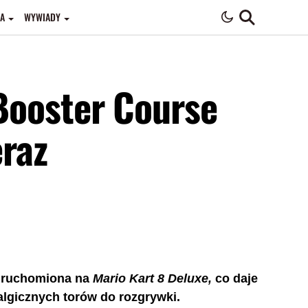
A
WYWIADY
Booster Course
raz
e uruchomiona na
Mario Kart 8 Deluxe,
co daje
algicznych torów do rozgrywki.