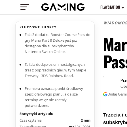
PLAYSTATION
WIADOMO
KLUCZOWE PUNKTY
Fala 3 dodatku Booster Course Pass do
Mar
gry Mario Kart 8 Deluxe jest już
dostępna dla subskrybentów
Nintendo Switch Online.
Pas
Ta fala dodaje osiem nostalgicznych
tras z poprzednich gier, w tym Maple
Treeway i 3DS Rainbow Road.
Prz
Op
Premiera oznacza punkt środkowy
sześciofalowego planu, a dalsze
Dodaj Gami
terminy wciąż nie zostały
potwierdzone.
Statystyki artykułu
Trzecia i
Czas czytania
2 min
subskrybe
Zaktualizowano
maj 24, 2026