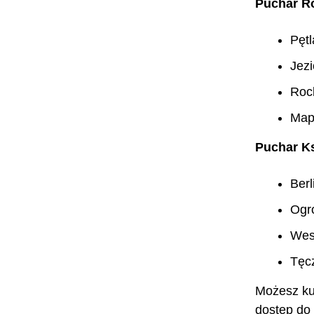
Puchar R
Pętl
Jez
Roc
Map
Puchar K
Berl
Ogr
Wes
Tęc
Możesz ku
dostęp do