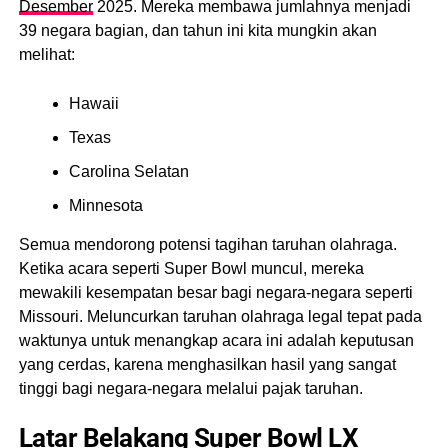
Desember
2025. Mereka membawa jumlahnya menjadi
39 negara bagian, dan tahun ini kita mungkin akan
melihat:
Hawaii
Texas
Carolina Selatan
Minnesota
Semua mendorong potensi tagihan taruhan olahraga.
Ketika acara seperti Super Bowl muncul, mereka
mewakili kesempatan besar bagi negara-negara seperti
Missouri. Meluncurkan taruhan olahraga legal tepat pada
waktunya untuk menangkap acara ini adalah keputusan
yang cerdas, karena menghasilkan hasil yang sangat
tinggi bagi negara-negara melalui pajak taruhan.
Latar Belakang Super Bowl LX