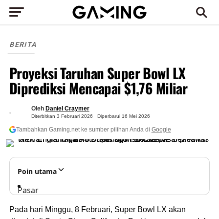
BERITA
Proyeksi Taruhan Super Bowl LX
Diprediksi Mencapai $1,76 Miliar
Oleh
Daniel Craymer
Diterbitkan
3 Februari 2026
Diperbarui
16 Mei 2026
Tambahkan Gaming.net ke sumber pilihan Anda di
Google
Poin utama
Pasar
prediksi
Pada hari Minggu, 8 Februari, Super Bowl LX akan
merebut