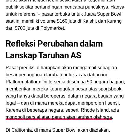
publik sekitar pertandingan mencapai puncaknya. Hanya
untuk referensi – pasar terbuka untuk Juara Super Bowl
saat ini memiliki volume $160 juta di Kalshi, dan kurang
dari $700 juta di Polymarket.
Refleksi Perubahan dalam
Lanskap Taruhan AS
Pasar prediksi diharapkan akan mengambil sebagian
besar penanganan taruhan untuk acara tahun ini.
Platform-platform ini tersedia di semua 50 negara bagian,
memberikan mereka keunggulan besar atas sportsbook
yang hanya dapat beroperasi dalam negara bagian yang
legal – dan di mana mereka dapat memperoleh lisensi.
Karena di beberapa negara, seperti Rhode Island, ada
monopoli parsial atau penuh atas taruhan olahraga
.
Di California, di mana Super Bowl akan diadakan,