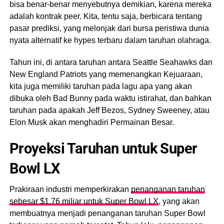
bisa benar-benar menyebutnya demikian, karena mereka
adalah kontrak peer. Kita, tentu saja, berbicara tentang
pasar prediksi, yang melonjak dari bursa peristiwa dunia
nyata alternatif ke hypes terbaru dalam taruhan olahraga.
Tahun ini, di antara taruhan antara Seattle Seahawks dan
New England Patriots yang memenangkan Kejuaraan,
kita juga memiliki taruhan pada lagu apa yang akan
dibuka oleh Bad Bunny pada waktu istirahat, dan bahkan
taruhan pada apakah Jeff Bezos, Sydney Sweeney, atau
Elon Musk akan menghadiri Permainan Besar.
Proyeksi Taruhan untuk Super
Bowl LX
Prakiraan industri memperkirakan
penanganan taruhan
sebesar $1,76 miliar untuk Super Bowl LX
, yang akan
membuatnya menjadi penanganan taruhan Super Bowl