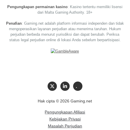
Pengungkapan permainan kasino
: Kasino tertentu memiliki lisensi
dari Malta Gaming Authority. 18+
Penafian
: Gaming.net adalah platform informasi independen dan tidak
mengoperasikan layanan perjudian atau menerima taruhan. Hukum
perjudian berbeda menurut yurisdiksi dan dapat berubah. Periksa
status legal perjudian online di lokasi Anda sebelum berpartisipasi.
Hak cipta © 2026 Gaming.net
Pengungkapan Afiliasi
Kebijakan Privasi
Masalah Perjudian