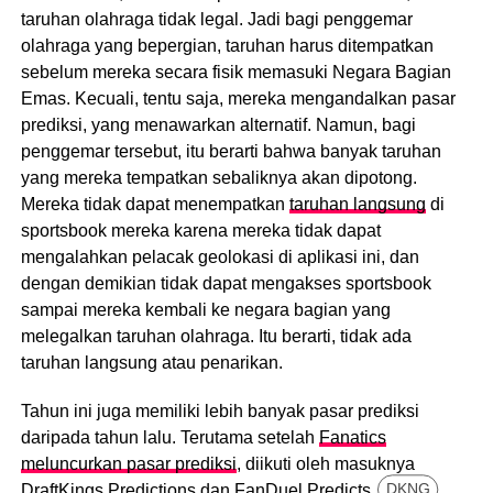
taruhan olahraga tidak legal. Jadi bagi penggemar
olahraga yang bepergian, taruhan harus ditempatkan
sebelum mereka secara fisik memasuki Negara Bagian
Emas. Kecuali, tentu saja, mereka mengandalkan pasar
prediksi, yang menawarkan alternatif. Namun, bagi
penggemar tersebut, itu berarti bahwa banyak taruhan
yang mereka tempatkan sebaliknya akan dipotong.
Mereka tidak dapat menempatkan
taruhan langsung
di
sportsbook mereka karena mereka tidak dapat
mengalahkan pelacak geolokasi di aplikasi ini, dan
dengan demikian tidak dapat mengakses sportsbook
sampai mereka kembali ke negara bagian yang
melegalkan taruhan olahraga. Itu berarti, tidak ada
taruhan langsung atau penarikan.
Tahun ini juga memiliki lebih banyak pasar prediksi
daripada tahun lalu. Terutama setelah
Fanatics
meluncurkan pasar prediksi
, diikuti oleh masuknya
DraftKings Predictions dan FanDuel Predicts
.
DKNG