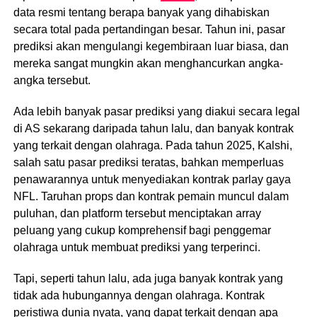
data resmi tentang berapa banyak yang dihabiskan
secara total pada pertandingan besar. Tahun ini, pasar
prediksi akan mengulangi kegembiraan luar biasa, dan
mereka sangat mungkin akan menghancurkan angka-
angka tersebut.
Ada lebih banyak pasar prediksi yang diakui secara legal
di AS sekarang daripada tahun lalu, dan banyak kontrak
yang terkait dengan olahraga. Pada tahun 2025, Kalshi,
salah satu pasar prediksi teratas, bahkan memperluas
penawarannya untuk menyediakan kontrak parlay gaya
NFL. Taruhan props dan kontrak pemain muncul dalam
puluhan, dan platform tersebut menciptakan array
peluang yang cukup komprehensif bagi penggemar
olahraga untuk membuat prediksi yang terperinci.
Tapi, seperti tahun lalu, ada juga banyak kontrak yang
tidak ada hubungannya dengan olahraga. Kontrak
peristiwa dunia nyata, yang dapat terkait dengan apa