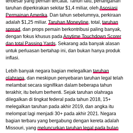
terbesar yang pernah tercatat. Tahun lalu, penanganan
taruhan diperkirakan sekitar $1,4 miliar, oleh
Asosiasi
Permainan Amerika
. Dan tahun sebelumnya, perkiraan
adalah $1,25 miliar.
Taruhan Moneyline
, total,
taruhan
spread
, dan props pemain berkontribusi paling banyak,
dengan fokus khusus pada
Anytime Touchdown Scorer
dan total Passing Yards
. Sekarang ada banyak alasan
untuk perluasan bertahap ini, dan bukan hanya produk
inflasi.
Lebih banyak negara bagian melegalkan
taruhan
olahraga
, dan meskipun penyebaran taruhan legal telah
melambat secara signifikan dalam beberapa tahun
terakhir, itu belum berhenti. Sejak taruhan olahraga
dilegalkan di tingkat federal pada tahun 2018, 15+
melegalkan taruhan pada akhir 2019, dan angka itu
melompat lagi menjadi 30+ pada akhir 2021. Negara
bagian terbaru yang bergabung dengan kereta adalah
Missouri, yang
meluncurkan taruhan legal pada bulan