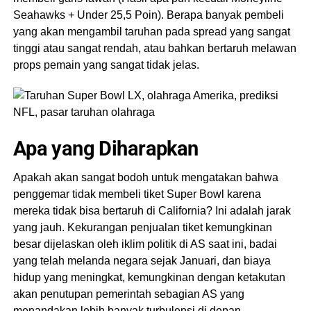
Seahawks + Under 25,5 Poin). Berapa banyak pembeli
yang akan mengambil taruhan pada spread yang sangat
tinggi atau sangat rendah, atau bahkan bertaruh melawan
props pemain yang sangat tidak jelas.
Apa yang Diharapkan
Apakah akan sangat bodoh untuk mengatakan bahwa
penggemar tidak membeli tiket Super Bowl karena
mereka tidak bisa bertaruh di California? Ini adalah jarak
yang jauh. Kekurangan penjualan tiket kemungkinan
besar dijelaskan oleh iklim politik di AS saat ini, badai
yang telah melanda negara sejak Januari, dan biaya
hidup yang meningkat, kemungkinan dengan ketakutan
akan penutupan pemerintah sebagian AS yang
menandakan lebih banyak turbulensi di depan.