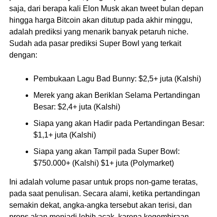
saja, dari berapa kali Elon Musk akan tweet bulan depan
hingga harga Bitcoin akan ditutup pada akhir minggu,
adalah prediksi yang menarik banyak petaruh niche.
Sudah ada pasar prediksi Super Bowl yang terkait
dengan:
Pembukaan Lagu Bad Bunny: $2,5+ juta (Kalshi)
Merek yang akan Beriklan Selama Pertandingan
Besar: $2,4+ juta (Kalshi)
Siapa yang akan Hadir pada Pertandingan Besar:
$1,1+ juta (Kalshi)
Siapa yang akan Tampil pada Super Bowl:
$750.000+ (Kalshi) $1+ juta (Polymarket)
Ini adalah volume pasar untuk props non-game teratas,
pada saat penulisan. Secara alami, ketika pertandingan
semakin dekat, angka-angka tersebut akan terisi, dan
props akan menjadi lebih acak, karena kegembiraan