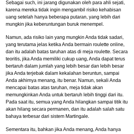
Sebagai such, ini jarang digunakan oleh para ahli sejati,
karena mereka tidak ingin mengambil risiko kehabisan
uang setelah hanya beberapa putaran, yang lebih dari
mungkin jika keberuntungan buruk menempel.
Namun, ada risiko lain yang mungkin Anda tidak sadari,
yang terutama jelas ketika Anda bermain roulette online,
dan itu adalah batas taruhan atas di meja roulette. Secara
teoritis, jika Anda memiliki cukup uang, Anda dapat terus
bertaruh dalam jumlah yang lebih besar dan lebih besar
jika Anda terjebak dalam kekalahan beruntun, sampai
Anda akhirnya menang, itu benar. Namun, sekali Anda
mencapai batas atas taruhan, meja tidak akan
memungkinkan Anda untuk bertaruh lebih tinggi dari itu.
Pada saat itu, semua yang Anda hilangkan sampai titik itu
akan hilang secara permanen, dan itu adalah salah satu
bahaya terbesar dari sistem Martingale.
Sementara itu, bahkan jika Anda menang, Anda hanya