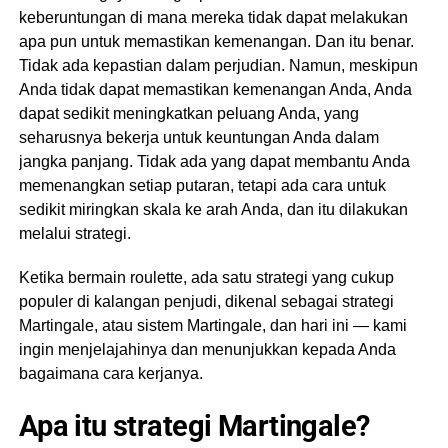
keberuntungan di mana mereka tidak dapat melakukan
setelah
apa pun untuk memastikan kemenangan. Dan itu benar.
kekalahan
Tidak ada kepastian dalam perjudian. Namun, meskipun
untuk
memulihkan
Anda tidak dapat memastikan kemenangan Anda, Anda
dana
dapat sedikit meningkatkan peluang Anda, yang
dengan…
seharusnya bekerja untuk keuntungan Anda dalam
jangka panjang. Tidak ada yang dapat membantu Anda
Lihat
selengkapnya
memenangkan setiap putaran, tetapi ada cara untuk
sedikit miringkan skala ke arah Anda, dan itu dilakukan
melalui strategi.
Ketika bermain roulette, ada satu strategi yang cukup
populer di kalangan penjudi, dikenal sebagai strategi
Martingale, atau sistem Martingale, dan hari ini — kami
ingin menjelajahinya dan menunjukkan kepada Anda
bagaimana cara kerjanya.
Apa itu strategi Martingale?