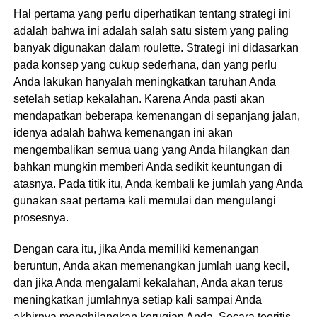
Hal pertama yang perlu diperhatikan tentang strategi ini
adalah bahwa ini adalah salah satu sistem yang paling
banyak digunakan dalam roulette. Strategi ini didasarkan
pada konsep yang cukup sederhana, dan yang perlu
Anda lakukan hanyalah meningkatkan taruhan Anda
setelah setiap kekalahan. Karena Anda pasti akan
mendapatkan beberapa kemenangan di sepanjang jalan,
idenya adalah bahwa kemenangan ini akan
mengembalikan semua uang yang Anda hilangkan dan
bahkan mungkin memberi Anda sedikit keuntungan di
atasnya. Pada titik itu, Anda kembali ke jumlah yang Anda
gunakan saat pertama kali memulai dan mengulangi
prosesnya.
Dengan cara itu, jika Anda memiliki kemenangan
beruntun, Anda akan memenangkan jumlah uang kecil,
dan jika Anda mengalami kekalahan, Anda akan terus
meningkatkan jumlahnya setiap kali sampai Anda
akhirnya menghilangkan kerugian Anda. Secara teoritis,