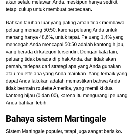
akan selalu melawan Anda, meskipun hanya sedikit,
tetapi cukup untuk membuat perbedaan.
Bahkan taruhan luar yang paling aman tidak membawa
peluang menang 50:50, karena peluang Anda untuk
menang hanya 48,6%, untuk tepat. Peluang 1,4% yang
mencegah Anda mencapai 50:50 adalah kantong hijau,
yang berada di kategori tersendiri. Dengan kata lain,
peluang tidak berada di pihak Anda, dan tidak akan
pernah, terlepas dari strategi apa yang Anda gunakan
atau roulette apa yang Anda mainkan. Yang terbaik yang
dapat Anda lakukan adalah memastikan bahwa Anda
tidak bermain roulette Amerika, yang memiliki dua
kantong hijau (0 dan 00), karena itu mengurangi peluang
Anda bahkan lebih.
Bahaya sistem Martingale
Sistem Martingale populer, tetapi juga sangat berisiko.