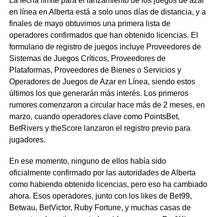
La fecha límite para el lanzamiento de los juegos de azar
operadores
en línea en Alberta está a solo unos días de distancia, y a
con
finales de mayo obtuvimos una primera lista de
licencia
operadores confirmados que han obtenido licencias. El
de
formulario de registro de juegos incluye Proveedores de
Alberta
incluyen
Sistemas de Juegos Críticos, Proveedores de
importantes
Plataformas, Proveedores de Bienes o Servicios y
casas
Operadores de Juegos de Azar en Línea, siendo estos
de
últimos los que generarán más interés. Los primeros
apuestas…
rumores comenzaron a circular hace más de 2 meses, en
Ver
marzo, cuando operadores clave como PointsBet,
más
BetRivers y theScore lanzaron el registro previo para
jugadores.
En ese momento, ninguno de ellos había sido
oficialmente confirmado por las autoridades de Alberta
como habiendo obtenido licencias, pero eso ha cambiado
ahora. Esos operadores, junto con los likes de Bet99,
Betwau, BetVictor, Ruby Fortune, y muchas casas de