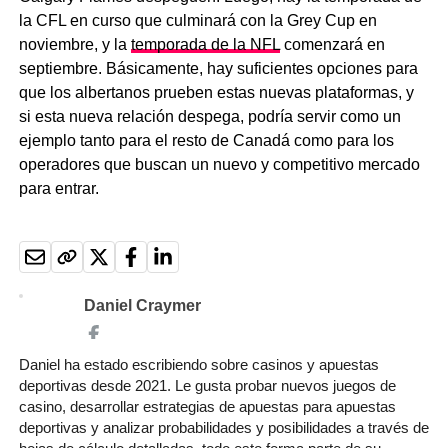
la CFL en curso que culminará con la Grey Cup en
noviembre, y la
temporada de la NFL
comenzará en
septiembre. Básicamente, hay suficientes opciones para
que los albertanos prueben estas nuevas plataformas, y
si esta nueva relación despega, podría servir como un
ejemplo tanto para el resto de Canadá como para los
operadores que buscan un nuevo y competitivo mercado
para entrar.
Daniel Craymer
Daniel ha estado escribiendo sobre casinos y apuestas
deportivas desde 2021. Le gusta probar nuevos juegos de
casino, desarrollar estrategias de apuestas para apuestas
deportivas y analizar probabilidades y posibilidades a través de