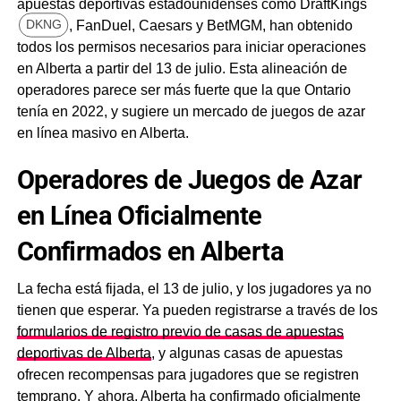
apuestas deportivas estadounidenses como DraftKings
, FanDuel, Caesars y BetMGM, han obtenido
DKNG
todos los permisos necesarios para iniciar operaciones
en Alberta a partir del 13 de julio. Esta alineación de
operadores parece ser más fuerte que la que Ontario
tenía en 2022, y sugiere un mercado de juegos de azar
en línea masivo en Alberta.
Operadores de Juegos de Azar
en Línea Oficialmente
Confirmados en Alberta
La fecha está fijada, el 13 de julio, y los jugadores ya no
tienen que esperar. Ya pueden registrarse a través de los
formularios de registro previo de casas de apuestas
deportivas de Alberta
, y algunas casas de apuestas
ofrecen recompensas para jugadores que se registren
temprano. Y ahora, Alberta ha confirmado oficialmente