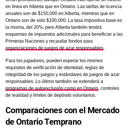
en línea en Alberta que en Ontario. Las tarifas de licencia
anuales son de $150,000 en Alberta, mientras que en
Ontario son de solo $100,000. La tasa impositiva base es
la misma, del 20%, pero Alberta también tendrá
esquemas de impuestos adicionales para beneficiar a las
Primeras Naciones y recaudar fondos para
organizaciones de juegos de azar responsables
.
Para los jugadores, pueden esperar los mismos
requisitos de verificación de identidad, reglas de
integridad de los juegos y estándares de juegos de azar
responsables. Lo último también se extenderá a
programas de autoexclusión como en Ontario
, controles
de realidad y límites de depósito voluntarios.
Comparaciones con el Mercado
de Ontario Temprano