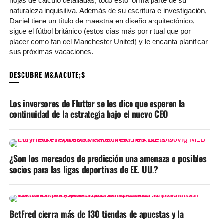
hojas de cálculo detalladas, todo esto forma parte de su
naturaleza inquisitiva. Además de su escritura e investigación,
Daniel tiene un título de maestría en diseño arquitectónico,
sigue el fútbol británico (estos días más por ritual que por
placer como fan del Manchester United) y le encanta planificar
sus próximas vacaciones.
PUEDE QUE TE GUSTE
Los inversores de Flutter se les dice que esperen la
continuidad de la estrategia bajo el nuevo CEO
¿Son los mercados de predicción una amenaza o posibles
socios para las ligas deportivas de EE. UU.?
BetFred cierra más de 130 tiendas de apuestas y la