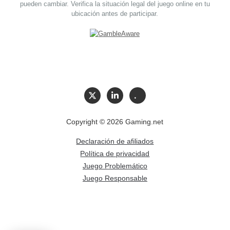
pueden cambiar. Verifica la situación legal del juego online en tu
ubicación antes de participar.
Copyright © 2026 Gaming.net
Declaración de afiliados
Política de privacidad
Juego Problemático
Juego Responsable