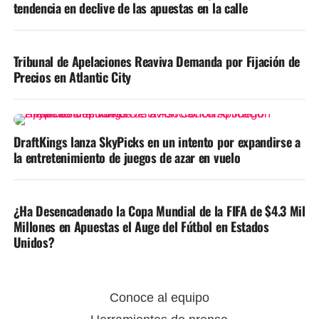
tendencia en declive de las apuestas en la calle
Tribunal de Apelaciones Reaviva Demanda por Fijación de
Precios en Atlantic City
DraftKings lanza SkyPicks en un intento por expandirse a
la entretenimiento de juegos de azar en vuelo
¿Ha Desencadenado la Copa Mundial de la FIFA de $4.3 Mil
Millones en Apuestas el Auge del Fútbol en Estados
Unidos?
Conoce al equipo