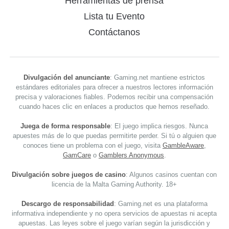
Herramientas de prensa
Lista tu Evento
Contáctanos
Divulgación del anunciante
: Gaming.net mantiene estrictos
estándares editoriales para ofrecer a nuestros lectores información
precisa y valoraciones fiables. Podemos recibir una compensación
cuando haces clic en enlaces a productos que hemos reseñado.
Juega de forma responsable
: El juego implica riesgos. Nunca
apuestes más de lo que puedas permitirte perder. Si tú o alguien que
conoces tiene un problema con el juego, visita
GambleAware
,
GamCare
o
Gamblers Anonymous
.
Divulgación sobre juegos de casino
: Algunos casinos cuentan con
licencia de la Malta Gaming Authority. 18+
Descargo de responsabilidad
: Gaming.net es una plataforma
informativa independiente y no opera servicios de apuestas ni acepta
apuestas. Las leyes sobre el juego varían según la jurisdicción y