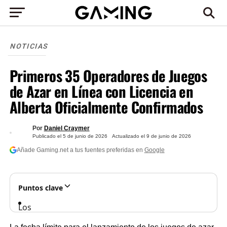
NOTICIAS
Primeros 35 Operadores de Juegos
de Azar en Línea con Licencia en
Alberta Oficialmente Confirmados
Por
Daniel Craymer
Publicado el
5 de junio de 2026
Actualizado el
9 de junio de 2026
Añade Gaming.net a tus fuentes preferidas en
Google
Puntos clave
Los
35