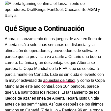
Qué Sigue a Continuación
Ahora, el lanzamiento de los juegos de azar en línea de
Alberta está a solo unas semanas de distancia, y la
alineación de operadores y proveedores de software
parece que la provincia va a darle a Ontario una buena
carrera. La única gran desventaja es que Alberta se
perderá la Copa Mundial de la FIFA, que se celebrará
parcialmente en Canadá. Este es sin duda el evento con
la mayor actividad de
apuestas de fútbol
, y como la Copa
Mundial de este año contará con 104 partidos, parece
que va a batir todos los récords. El lanzamiento de los
juegos de azar en línea de Alberta llegará justo un día
antes de las semifinales. Así que después de los últimos
partidos en Canadá (7 de julio – Partidos 96 en la ronda