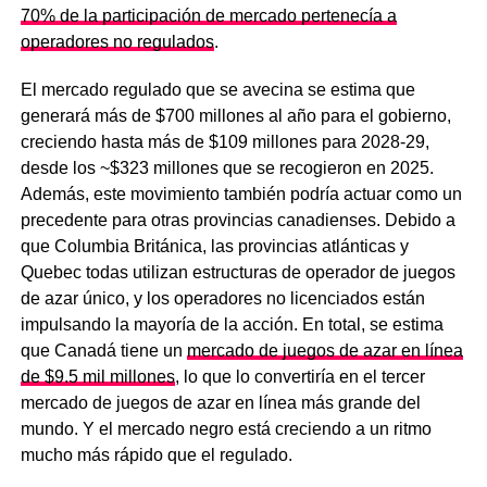
70% de la participación de mercado pertenecía a
operadores no regulados
.
El mercado regulado que se avecina se estima que
generará más de $700 millones al año para el gobierno,
creciendo hasta más de $109 millones para 2028-29,
desde los ~$323 millones que se recogieron en 2025.
Además, este movimiento también podría actuar como un
precedente para otras provincias canadienses. Debido a
que Columbia Británica, las provincias atlánticas y
Quebec todas utilizan estructuras de operador de juegos
de azar único, y los operadores no licenciados están
impulsando la mayoría de la acción. En total, se estima
que Canadá tiene un
mercado de juegos de azar en línea
de $9.5 mil millones
, lo que lo convertiría en el tercer
mercado de juegos de azar en línea más grande del
mundo. Y el mercado negro está creciendo a un ritmo
mucho más rápido que el regulado.