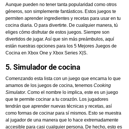
Aunque pueden no tener tanta popularidad como otros
técnicas
géneros, son simplemente fantásticos. Estos juegos te
reales
permiten aprender ingredientes y recetas para usar en tu
a
cocina diaria. O para divertirte. De cualquier manera, tú
través
de
eliges cómo disfrutar de estos juegos. Siempre son
sesenta
divertidos de jugar. Así que sin más preámbulos, aquí
recetas
están nuestras opciones para los 5 Mejores Juegos de
y
Cocina en Xbox One y Xbox Series X|S.
un
modo
5. Simulador de cocina
carrera.
Comenzando esta lista con un juego que encarna lo que
Ver
más
amamos de los juegos de cocina, tenemos
Cooking
Simulator
. Como el nombre lo implica, este es un juego
que te permite cocinar a tu corazón. Los jugadores
tendrán que aprender nuevas técnicas y recetas, así
como formas de cocinar para sí mismos. Esto se muestra
al jugador de una manera que lo hace extremadamente
accesible para casi cualquier persona. De hecho, esto es