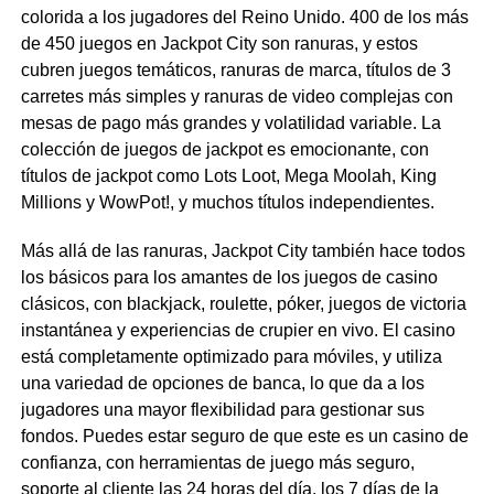
colorida a los jugadores del Reino Unido. 400 de los más
de 450 juegos en Jackpot City son ranuras, y estos
cubren juegos temáticos, ranuras de marca, títulos de 3
carretes más simples y ranuras de video complejas con
mesas de pago más grandes y volatilidad variable. La
colección de juegos de jackpot es emocionante, con
títulos de jackpot como Lots Loot, Mega Moolah, King
Millions y WowPot!, y muchos títulos independientes.
Más allá de las ranuras, Jackpot City también hace todos
los básicos para los amantes de los juegos de casino
clásicos, con blackjack, roulette, póker, juegos de victoria
instantánea y experiencias de crupier en vivo. El casino
está completamente optimizado para móviles, y utiliza
una variedad de opciones de banca, lo que da a los
jugadores una mayor flexibilidad para gestionar sus
fondos. Puedes estar seguro de que este es un casino de
confianza, con herramientas de juego más seguro,
soporte al cliente las 24 horas del día, los 7 días de la