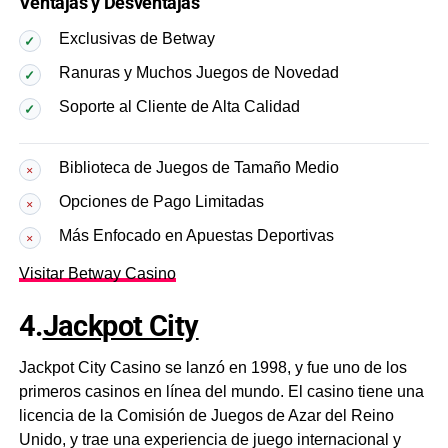
Ventajas y Desventajas
Exclusivas de Betway
Ranuras y Muchos Juegos de Novedad
Soporte al Cliente de Alta Calidad
Biblioteca de Juegos de Tamaño Medio
Opciones de Pago Limitadas
Más Enfocado en Apuestas Deportivas
Visitar Betway Casino
4.
Jackpot City
Jackpot City Casino se lanzó en 1998, y fue uno de los
primeros casinos en línea del mundo. El casino tiene una
licencia de la Comisión de Juegos de Azar del Reino
Unido, y trae una experiencia de juego internacional y