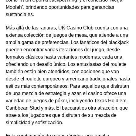
Moolah’, brindando oportunidades para ganancias
sustanciales.
Más allá de las ranuras, UK Casino Club cuenta con una
extensa colección de juegos de mesa, que atiende a una
amplia gama de preferencias. Los fanáticos del blackjack
pueden encontrar varias iteraciones del juego, desde
formatos clásicos hasta variantes modernas, cada una
ofreciendo un desafío único. Los entusiastas del roulette
también están bien atendidos, con opciones que van
desde el roulette europeo y americano tradicionales hasta
estilos más contemporáneos. Para aquellos que disfrutan
de una mezcla de estrategia y azar, el casino ofrece una
variedad de juegos de póker, incluyendo Texas Hold’em,
Caribbean Stud y más. El baccarat es otra atracción, que
atrae a los jugadores que disfrutan de su mezcla de
simplicidad y sofisticación.
Esta combinación de pagos rápidos, una amplia