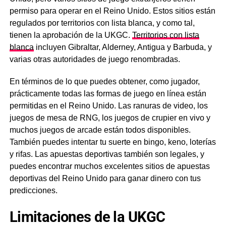
permiso para operar en el Reino Unido. Estos sitios están
regulados por territorios con lista blanca, y como tal,
tienen la aprobación de la UKGC.
Territorios con lista
blanca
incluyen Gibraltar, Alderney, Antigua y Barbuda, y
varias otras autoridades de juego renombradas.
En términos de lo que puedes obtener, como jugador,
prácticamente todas las formas de juego en línea están
permitidas en el Reino Unido. Las ranuras de video, los
juegos de mesa de RNG, los juegos de crupier en vivo y
muchos juegos de arcade están todos disponibles.
También puedes intentar tu suerte en bingo, keno, loterías
y rifas. Las apuestas deportivas también son legales, y
puedes encontrar muchos excelentes sitios de apuestas
deportivas del Reino Unido para ganar dinero con tus
predicciones.
Limitaciones de la UKGC