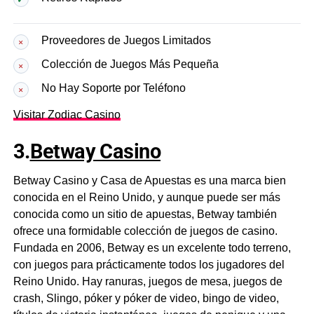
Proveedores de Juegos Limitados
Colección de Juegos Más Pequeña
No Hay Soporte por Teléfono
Visitar Zodiac Casino
3.
Betway Casino
Betway Casino y Casa de Apuestas es una marca bien
conocida en el Reino Unido, y aunque puede ser más
conocida como un sitio de apuestas, Betway también
ofrece una formidable colección de juegos de casino.
Fundada en 2006, Betway es un excelente todo terreno,
con juegos para prácticamente todos los jugadores del
Reino Unido. Hay ranuras, juegos de mesa, juegos de
crash, Slingo, póker y póker de video, bingo de video,