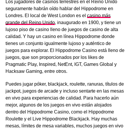
Los jugadores de casinos terrestres en el Reino Unido
seguramente habrán oído hablar del Hippodrome en
Londres. El local de West London es el
casino más
grande del Reino Unido
, inaugurado en 1900, y tiene un
lujoso piso de casino lleno de juegos de casino de alta
calidad. Y hay un casino en línea Hippodrome donde
tienes un conjunto igualmente lujoso y auténtico de
juegos para explorar. El Hippodrome Casino está lleno de
juegos, que son proporcionados por los likes de
Pragmatic Play, Inspired, NetEnt, IGT, Games Global y
Hacksaw Gaming, entre otros.
Puedes jugar póker, blackjack, roulette, ranuras, títulos de
jackpot, juegos de arcade y incluso sentarte en las mesas
en vivo para experiencias de calidad. Para hacerlo aún
mejor, algunos de los juegos en vivo están alojados
dentro del Hippodrome Casino, como el Hippodrome
Roulette y el Live Hippodrome Blackjack. Hay muchas
mesas, límites de mesa variables, muchos juegos en vivo