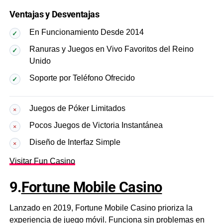
Ventajas y Desventajas
En Funcionamiento Desde 2014
Ranuras y Juegos en Vivo Favoritos del Reino
Unido
Soporte por Teléfono Ofrecido
Juegos de Póker Limitados
Pocos Juegos de Victoria Instantánea
Diseño de Interfaz Simple
Visitar Fun Casino
9.
Fortune Mobile Casino
Lanzado en 2019, Fortune Mobile Casino prioriza la
experiencia de juego móvil. Funciona sin problemas en