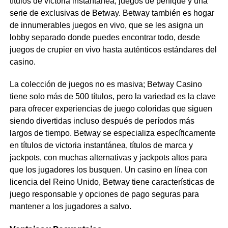
títulos de victoria instantánea, juegos de penique y una
serie de exclusivas de Betway. Betway también es hogar
de innumerables juegos en vivo, que se les asigna un
lobby separado donde puedes encontrar todo, desde
juegos de crupier en vivo hasta auténticos estándares del
casino.
La colección de juegos no es masiva; Betway Casino
tiene solo más de 500 títulos, pero la variedad es la clave
para ofrecer experiencias de juego coloridas que siguen
siendo divertidas incluso después de períodos más
largos de tiempo. Betway se especializa específicamente
en títulos de victoria instantánea, títulos de marca y
jackpots, con muchas alternativas y jackpots altos para
que los jugadores los busquen. Un casino en línea con
licencia del Reino Unido, Betway tiene características de
juego responsable y opciones de pago seguras para
mantener a los jugadores a salvo.