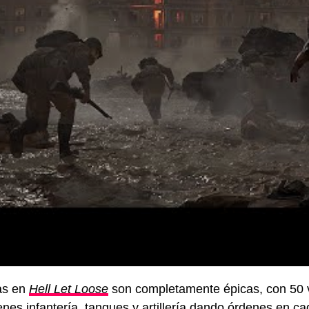
as en
Hell Let Loose
son completamente épicas, con 50 v
ienes infantería, tanques y artillería dando órdenes en c