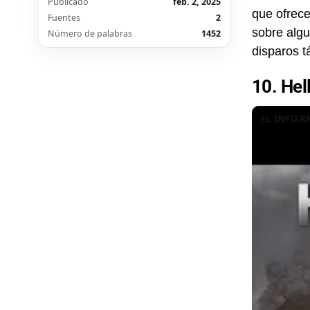
Publicado
feb. 2, 2025
que ofrece
Fuentes
2
sobre algu
Número de palabras
1452
disparos t
10. Hel
EL INFIERN