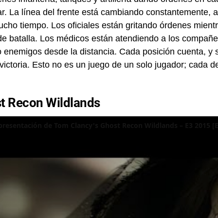
ar. La línea del frente está cambiando constantemente, 
cho tiempo. Los oficiales están gritando órdenes mient
e batalla. Los médicos están atendiendo a los compañer
 enemigos desde la distancia. Cada posición cuenta, y se
 victoria. Esto no es un juego de un solo jugador; cada d
st Recon Wildlands
 presentación de Tom Clancy's Ghost Recon Wildlands – E3 2015 [