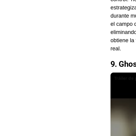
estrategiz
durante mu
el campo d
eliminando
obtiene la
real.
9. Gho
Tráiler de