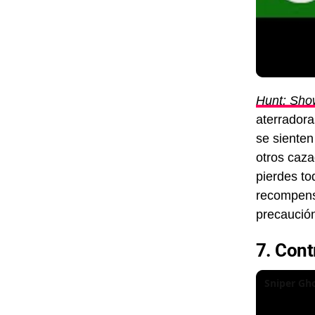
Hunt: Sh
aterradora
se sienten
otros caza
pierdes to
recompensa
precaución
7. Cont
Sniper Gho