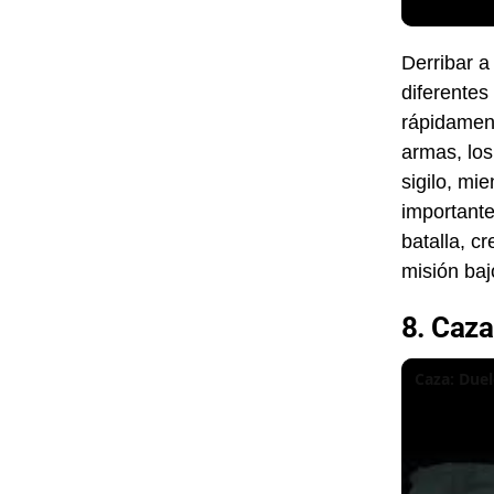
Derribar a
diferentes
rápidament
armas, los
sigilo, mi
importante
batalla, c
misión baj
8. Caza
Caza: Duel