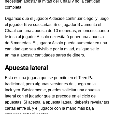
necesitan apostar la mitad del Chaal y no la cantidad
completa.
Digamos que el jugador A decide continuar ciego, y luego
el jugador B ve sus cartas. Si el jugador B aumenta el
Chaal con una apuesta de 10 monedas, entonces cuando
le toca al jugador A, solo necesitará poner una apuesta
de 5 monedas. El jugador A solo puede aumentar en una
cantidad que sea divisible por la mitad, así que se le
anima a apostar cantidades pares de dinero.
Apuesta lateral
Esta es una jugada que se permite en el Teen Patti
tradicional, pero algunas versiones del juego no la
incluyen. Básicamente, puedes solicitar una apuesta
lateral con el jugador que te precede en el ciclo de
apuestas. Si acepta la apuesta lateral, deberás revelar tus
cartas entre sí, y el jugador con la mano más baja