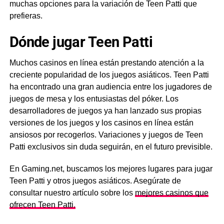
muchas opciones para la variación de Teen Patti que
prefieras.
Dónde jugar Teen Patti
Muchos casinos en línea están prestando atención a la
creciente popularidad de los juegos asiáticos. Teen Patti
ha encontrado una gran audiencia entre los jugadores de
juegos de mesa y los entusiastas del póker. Los
desarrolladores de juegos ya han lanzado sus propias
versiones de los juegos y los casinos en línea están
ansiosos por recogerlos. Variaciones y juegos de Teen
Patti exclusivos sin duda seguirán, en el futuro previsible.
En Gaming.net, buscamos los mejores lugares para jugar
Teen Patti y otros juegos asiáticos. Asegúrate de
consultar nuestro artículo sobre los
mejores casinos que
ofrecen Teen Patti.