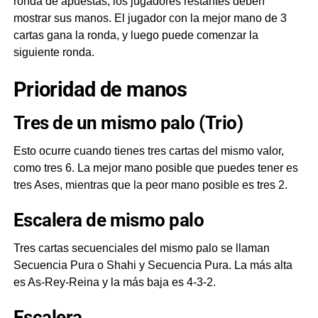
ronda de apuestas, los jugadores restantes deben
mostrar sus manos. El jugador con la mejor mano de 3
cartas gana la ronda, y luego puede comenzar la
siguiente ronda.
Prioridad de manos
Tres de un mismo palo (Trio)
Esto ocurre cuando tienes tres cartas del mismo valor,
como tres 6. La mejor mano posible que puedes tener es
tres Ases, mientras que la peor mano posible es tres 2.
Escalera de mismo palo
Tres cartas secuenciales del mismo palo se llaman
Secuencia Pura o Shahi y Secuencia Pura. La más alta
es As-Rey-Reina y la más baja es 4-3-2.
Escalera