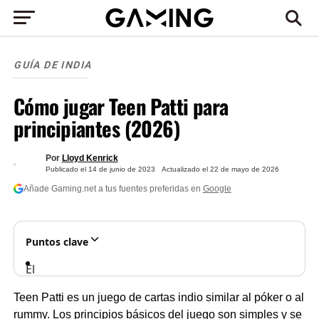
GUÍA DE INDIA
Cómo jugar Teen Patti para
principiantes (2026)
Por
Lloyd Kenrick
Publicado el
14 de junio de 2023
Actualizado el
22 de mayo de 2026
Añade Gaming.net a tus fuentes preferidas en
Google
Puntos clave
El
Teen
Teen Patti es un juego de cartas indio similar al póker o al
Patti
rummy. Los principios básicos del juego son simples y se
utiliza