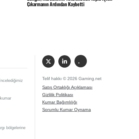
Çıkarmanın Ardından Kaybetti
Telif hakkı © 2026 Gaming.net
 İncelediğimiz
Satış Ortaklığı Açıklaması
Gizlilik Politikası
e kumar
Kumar Bağımlılığı
Sorumlu Kumar Oynama
gı bölgelerine