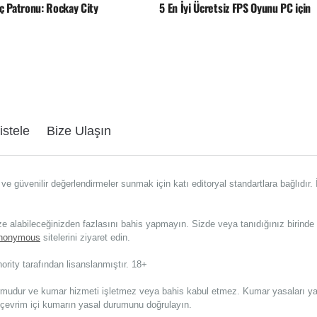
ç Patronu: Rockay City
5 En İyi Ücretsiz FPS Oyunu PC için
Listele
Bize Ulaşın
ve güvenilir değerlendirmeler sunmak için katı editoryal standartlara bağlıdır.
ze alabileceğinizden fazlasını bahis yapmayın. Sizde veya tanıdığınız birind
Anonymous
sitelerini ziyaret edin.
ority tarafından lisanslanmıştır. 18+
ormudur ve kumar hizmeti işletmez veya bahis kabul etmez. Kumar yasaları yar
 çevrim içi kumarın yasal durumunu doğrulayın.