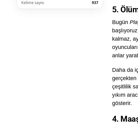
Kelime sayısı
937
5. Ölüm
Bugün
Pla
başlıyoru
kalmaz, ay
oyuncuları
anlar yara
Daha da iç
gerçekten 
çeşitlilik
yıkım arac
gösterir.
4. Maa