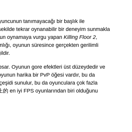
yuncunun tanımayacağı bir başlık ile
 şekilde tekrar oynanabilir bir deneyim sunmakla
i oyun oynamaya vurgu yapan
Killing Floor 2
,
lığı, oyunun süresince gerçekten gerilimli
ldir.
psar. Oyunun gore efektleri üst düzeydedir ve
 oyunun harika bir PvP öğesi vardır, bu da
 çeşidi sunulur, bu da oyunculara çok fazla
上的 en iyi FPS oyunlarından biri olduğunu