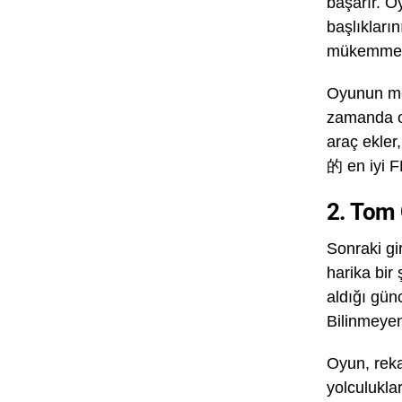
başarır. O
başlıkları
mükemmel b
Oyunun mek
zamanda oy
araç ekler
的 en iyi F
2. Tom 
Sonraki gi
harika bir
aldığı gün
Bilinmeyen
Oyun, reka
yolculukla