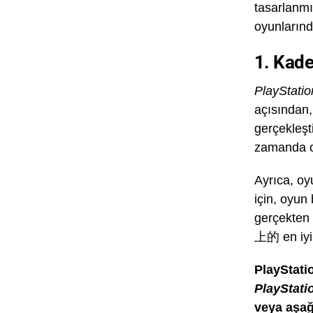
tasarlanmı
oyunlarında
1. Kade
PlayStatio
açısından
gerçekleşti
zamanda oy
Ayrıca, oy
için, oyun
gerçekten 
上的 en iyi 
PlayStati
PlayStati
veya aşağ