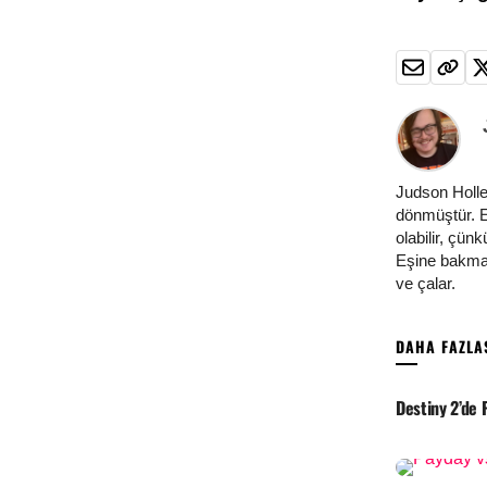
Judson Holle
dönmüştür. E
olabilir, çün
Eşine bakmad
ve çalar.
Destiny 2’de P