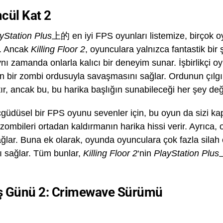
cül Kat 2
yStation Plus
上的 en iyi FPS oyunları listemize, birçok o
z. Ancak
Killing Floor 2
, oyunculara yalnızca fantastik bir
nı zamanda onlarla kalıcı bir deneyim sunar. İşbirlikç
n bir zombi ordusuyla savaşmasını sağlar. Ordunun çılgın
tır, ancak bu, bu harika başlığın sunabileceği her şey deği
güdüsel bir FPS oyunu sevenler için, bu oyun da sizi ka
zombileri ortadan kaldırmanın harika hissi verir. Ayrıca,
 sağlar. Buna ek olarak, oyunda oyunculara çok fazla silah
ı sağlar. Tüm bunlar,
Killing Floor 2
‘nin
PlayStation Plus
ş Günü 2: Crimewave Sürümü