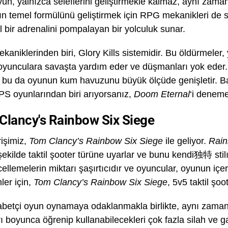
yun, yalnızca seleflerini geliştirmekle kalmaz, aynı zama
nın temel formülünü geliştirmek için RPG mekanikleri de
ir adrenalini pompalayan bir yolculuk sunar.
aniklerinden biri, Glory Kills sistemidir. Bu öldürmeler,
unculara savaşta yardım eder ve düşmanları yok eder. 
, bu da oyunun kum havuzunu büyük ölçüde genişletir. B
PS oyunlarından biri arıyorsanız,
Doom Eternal
‘i deneme
Clancy's Rainbow Six Siege
rişimiz,
Tom Clancy’s Rainbow Six Siege
ile geliyor.
Rain
 şekilde taktil şooter türüne uyarlar ve bunu kendi独特 st
cellemelerin miktarı şaşırtıcıdır ve oyuncular, oyunun içe
ler için,
Tom Clancy’s Rainbow Six Siege
, 5v5 taktil şo
betçi oyun oynamaya odaklanmakla birlikte, aynı zamanda 
rı boyunca öğrenip kullanabilecekleri çok fazla silah ve g