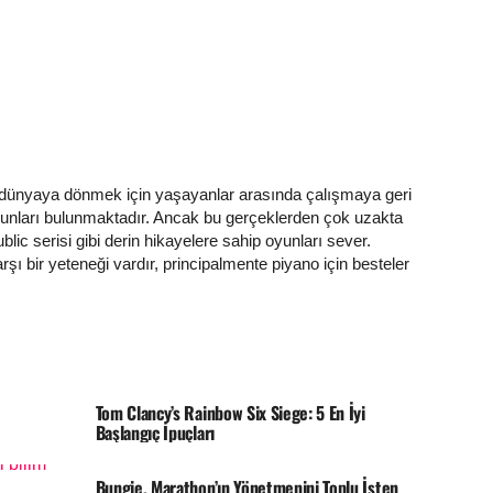
lü dünyaya dönmek için yaşayanlar arasında çalışmaya geri
yunları bulunmaktadır. Ancak bu gerçeklerden çok uzakta
ic serisi gibi derin hikayelere sahip oyunları sever.
ı bir yeteneği vardır, principalmente piyano için besteler
Tom Clancy’s Rainbow Six Siege: 5 En İyi
Başlangıç İpuçları
Bungie, Marathon’ın Yönetmenini Toplu İşten