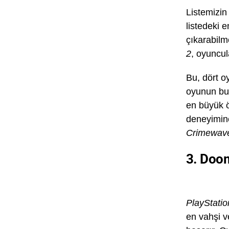
Listemizin 
listedeki 
çıkarabilme
2
, oyuncul
Bu, dört o
oyunun bu 
en büyük ö
deneyimine
Crimewave
3. Doo
PlayStatio
en vahşi v