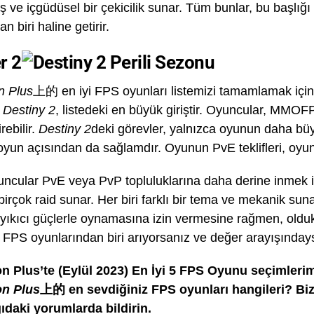
ş ve içgüdüsel bir çekicilik sunar. Tüm bunlar, bu başlığı
n biri haline getirir.
r 2
n Plus
上的 en iyi FPS oyunları listemizi tamamlamak içi
,
Destiny 2
, listedeki en büyük giriştir. Oyuncular, MMOF
rebilir.
Destiny 2
deki görevler, yalnızca oyunun daha bü
un açısından da sağlamdır. Oyunun PvE teklifleri, oyuncu
uncular PvE veya PvP topluluklarına daha derine inmek ist
 birçok raid sunar. Her biri farklı bir tema ve mekanik su
yıkıcı güçlerle oynamasına izin vermesine rağmen, oldu
FPS oyunlarından biri arıyorsanız ve değer arayışınday
on Plus’te (Eylül 2023) En İyi 5 FPS Oyunu seçimle
on Plus
上的 en sevdiğiniz FPS oyunları hangileri? B
ıdaki yorumlarda bildirin.