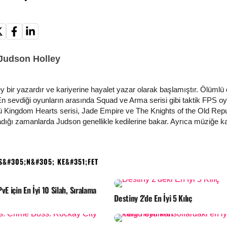
Judson Holley
y bir yazardır ve kariyerine hayalet yazar olarak başlamıştır. Ölüm
n sevdiği oyunların arasında Squad ve Arma serisi gibi taktik FPS o
kü Kingdom Hearts serisi, Jade Empire ve The Knights of the Old Republ
ığı zamanlarda Judson genellikle kedilerine bakar. Ayrıca müziğe karş
HOŞUNUZA GIDEBILIR
vE için En İyi 10 Silah, Sıralama
Destiny 2’de En İyi 5 Kılıç