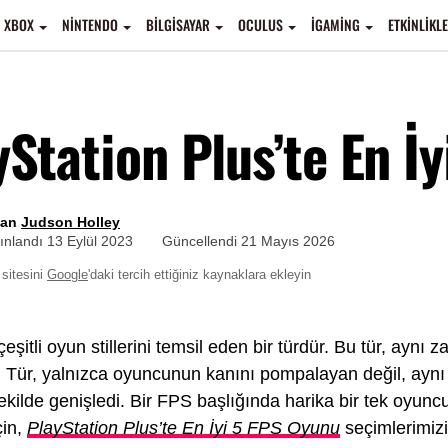
XBOX
NINTENDO
BILGISAYAR
OCULUS
IGAMING
ETKINLIKL
yStation Plus’te En İ
zan
Judson Holley
ınlandı
13 Eylül 2023
Güncellendi
21 Mayıs 2026
sitesini
Google
'daki tercih ettiğiniz kaynaklara ekleyin
çeşitli oyun stillerini temsil eden bir türdür. Bu tür, a
 Tür, yalnızca oyuncunun kanını pompalayan değil, aynı z
kilde genişledi. Bir FPS başlığında harika bir tek oyunculu
çin,
PlayStation Plus’te En İyi 5 FPS Oyunu
seçimlerimizi