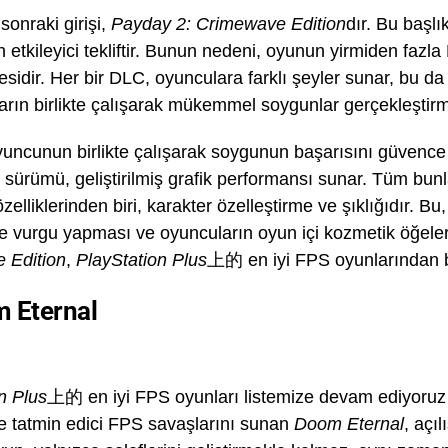
sonraki girişi,
Payday 2: Crimewave Edition
dır. Bu başlı
en etkileyici tekliftir. Bunun nedeni, oyunun yirmiden fazl
sidir. Her bir DLC, oyunculara farklı şeyler sunar, bu da h
arın birlikte çalışarak mükemmel soygunlar gerçekleştir
yuncunun birlikte çalışarak soygunun başarısını güvence 
sürümü, geliştirilmiş grafik performansı sunar. Tüm bunlar,
zelliklerinden biri, karakter özelleştirme ve şıklığıdır
 vurgu yapması ve oyuncuların oyun içi kozmetik öğeleri
 Edition
,
PlayStation Plus
上的 en iyi FPS oyunlarından bi
m Eternal
n Plus
上的 en iyi FPS oyunları listemize devam ediyoru
e tatmin edici FPS savaşlarını sunan
Doom Eternal
, açı