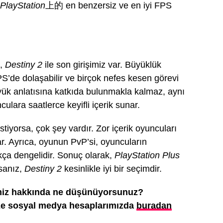
PlayStation
上的 en benzersiz ve en iyi FPS
n,
Destiny 2
ile son girişimiz var. Büyüklük
PS’de dolaşabilir ve birçok nefes kesen görevi
yük anlatısına katkıda bulunmakla kalmaz, aynı
lara saatlerce keyifli içerik sunar.
iyorsa, çok şey vardır. Zor içerik oyuncuları
nar. Ayrıca, oyunun PvP’si, oyuncuların
kça dengelidir. Sonuç olarak,
PlayStation Plus
sanız,
Destiny 2
kesinlikle iyi bir seçimdir.
rimiz hakkında ne düşünüyorsunuz?
ize sosyal medya hesaplarımızda
buradan