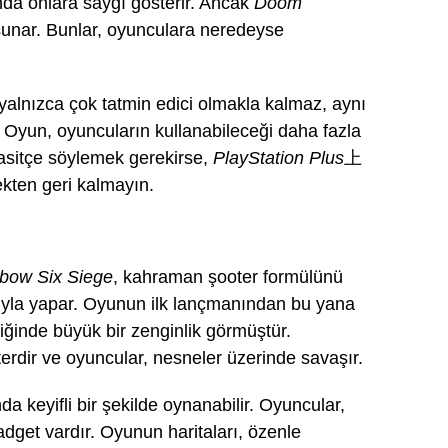
nda onlara saygı gösterir. Ancak
Doom
 sunar. Bunlar, oyunculara neredeyse
 yalnızca çok tatmin edici olmakla kalmaz, aynı
Oyun, oyuncuların kullanabileceği daha fazla
asitçe söylemek gerekirse,
PlayStation Plus
上
kten geri kalmayın.
bow Six Siege
, kahraman şooter formülünü
ilıyla yapar. Oyunun ilk lançmanından bu yana
riğinde büyük bir zenginlik görmüştür.
oterdir ve oyuncular, nesneler üzerinde savaşır.
keyifli bir şekilde oynanabilir. Oyuncular,
adget vardır. Oyunun haritaları, özenle