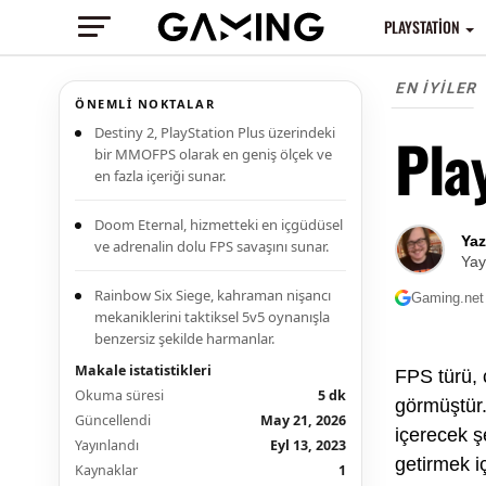
PLAYSTATION
EN İYILER
ÖNEMLI NOKTALAR
Destiny 2, PlayStation Plus üzerindeki
Pla
bir MMOFPS olarak en geniş ölçek ve
en fazla içeriği sunar.
Doom Eternal, hizmetteki en içgüdüsel
Ya
ve adrenalin dolu FPS savaşını sunar.
Yay
Rainbow Six Siege, kahraman nişancı
Gaming.net 
mekaniklerini taktiksel 5v5 oynanışla
benzersiz şekilde harmanlar.
Makale istatistikleri
FPS türü, 
Okuma süresi
5 dk
görmüştür.
Güncellendi
May 21, 2026
içerecek şe
Yayınlandı
Eyl 13, 2023
getirmek i
Kaynaklar
1