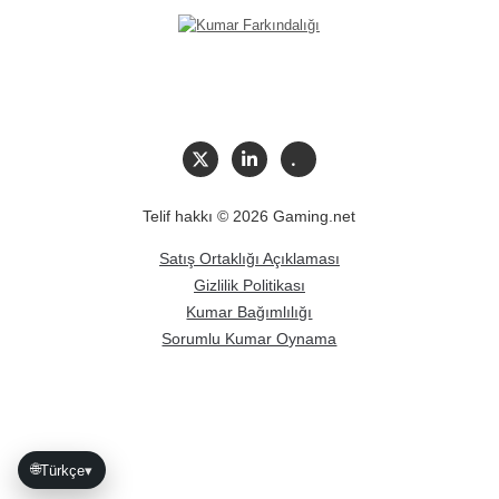
Telif hakkı © 2026 Gaming.net
Satış Ortaklığı Açıklaması
Gizlilik Politikası
Kumar Bağımlılığı
Sorumlu Kumar Oynama
🌐
Türkçe
▾