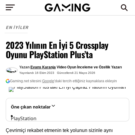
EN İYILER
2023 Yılının En İyi 5 Crossplay
Oyunu PlayStation Plus’ta
Yazan
Evans Karanja
Video Oyun İnceleme ve Özellik Yazarı
Yayınlandı
16 Ekim 2023
Güncellendi
21 Mayıs 2026
Gaming.net sitesini
Google
'daki tercih ettiğiniz kaynaklara ekleyin
Öne çıkan noktalar
PlayStation
Plus
Çevrimiçi rekabet etmenin tek yolunun sizinle aynı
artık