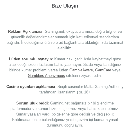
Bize Ulaşın
Reklam Açıklaması
: Gaming.net, okuyucularımıza doğru bilgiler ve
güvenilir değerlendirmeler sunmak için katı editoryal standartlara
bağlıdır. İncelediğimiz ürünlere ait bağlantılara tıkladığınızda tazminat
alabiliriz.
Lütfen sorumlu oynayın
: Kumar risk içerir. Asla kaybetmeyi göze
alabileceğinizden fazlasını bahis yapmayın. Sizde veya tanıdığınız
birinde kumar problemi varsa lütfen
GambleAware
,
GamCare
veya
Gamblers Anonymous
sitelerini ziyaret edin.
Casino oyunları açıklaması
: Seçili casinolar Malta Gaming Authority
tarafından lisanslanmıştır. 18+
Sorumluluk reddi
: Gaming.net bağımsız bir bilgilendirme
platformudur ve kumar hizmeti işletmez veya bahis kabul etmez.
Kumar yasaları yargı bölgelerine göre değişir ve değişebilir.
Katılmadan önce bulunduğunuz yerde çevrim içi kumarın yasal
durumunu doğrulayın.