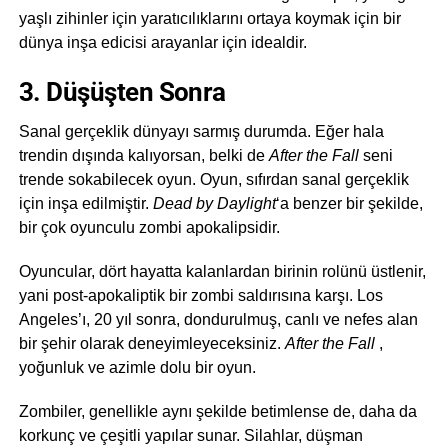
yaşlı zihinler için yaratıcılıklarını ortaya koymak için bir
dünya inşa edicisi arayanlar için idealdir.
3. Düşüşten Sonra
Sanal gerçeklik dünyayı sarmış durumda. Eğer hala
trendin dışında kalıyorsan, belki de
After the Fall
seni
trende sokabilecek oyun. Oyun, sıfırdan sanal gerçeklik
için inşa edilmiştir.
Dead by Daylight
‘a benzer bir şekilde,
bir çok oyunculu zombi apokalipsidir.
Oyuncular, dört hayatta kalanlardan birinin rolünü üstlenir,
yani post-apokaliptik bir zombi saldırısına karşı. Los
Angeles’ı, 20 yıl sonra, dondurulmuş, canlı ve nefes alan
bir şehir olarak deneyimleyeceksiniz.
After the Fall
,
yoğunluk ve azimle dolu bir oyun.
Zombiler, genellikle aynı şekilde betimlense de, daha da
korkunç ve çeşitli yapılar sunar. Silahlar, düşman