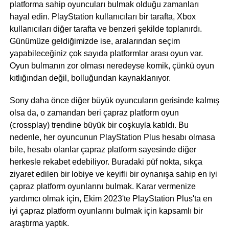
platforma sahip oyuncuları bulmak olduğu zamanları
çapraz
hayal edin. PlayStation kullanıcıları bir tarafta, Xbox
oyun
kullanıcıları diğer tarafta ve benzeri şekilde toplanırdı.
desteği
Günümüze geldiğimizde ise, aralarından seçim
sunuyor;
aboneler
yapabileceğiniz çok sayıda platformlar arası oyun var.
diğer
Oyun bulmanın zor olması neredeyse komik, çünkü oyun
platformlardaki…
kıtlığından değil, bolluğundan kaynaklanıyor.
Daha
fazla
Sony daha önce diğer büyük oyuncuların gerisinde kalmış
göster
olsa da, o zamandan beri çapraz platform oyun
(crossplay) trendine büyük bir coşkuyla katıldı. Bu
nedenle, her oyuncunun PlayStation Plus hesabı olmasa
bile, hesabı olanlar çapraz platform sayesinde diğer
herkesle rekabet edebiliyor. Buradaki püf nokta, sıkça
ziyaret edilen bir lobiye ve keyifli bir oynanışa sahip en iyi
çapraz platform oyunlarını bulmak. Karar vermenize
yardımcı olmak için, Ekim 2023'te PlayStation Plus'ta en
iyi çapraz platform oyunlarını bulmak için kapsamlı bir
araştırma yaptık.