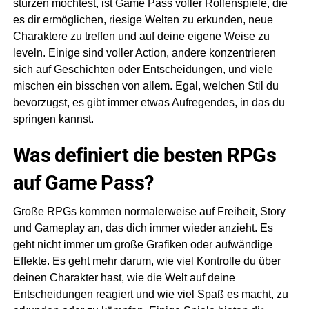
stürzen möchtest, ist Game Pass voller Rollenspiele, die
stellen
es dir ermöglichen, riesige Welten zu erkunden, neue
Spielerfreiheit
Charaktere zu treffen und auf deine eigene Weise zu
und
leveln. Einige sind voller Action, andere konzentrieren
bedeutungsvolle
Entscheidungen
sich auf Geschichten oder Entscheidungen, und viele
über…
mischen ein bisschen von allem. Egal, welchen Stil du
bevorzugst, es gibt immer etwas Aufregendes, in das du
Mehr
anzeigen
springen kannst.
Was definiert die besten RPGs
auf Game Pass?
Große RPGs kommen normalerweise auf Freiheit, Story
und Gameplay an, das dich immer wieder anzieht. Es
geht nicht immer um große Grafiken oder aufwändige
Effekte. Es geht mehr darum, wie viel Kontrolle du über
deinen Charakter hast, wie die Welt auf deine
Entscheidungen reagiert und wie viel Spaß es macht, zu