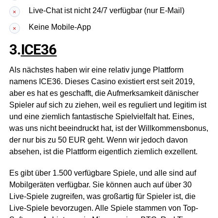
Live-Chat ist nicht 24/7 verfügbar (nur E-Mail)
Keine Mobile-App
3.
ICE36
Als nächstes haben wir eine relativ junge Plattform
namens ICE36. Dieses Casino existiert erst seit 2019,
aber es hat es geschafft, die Aufmerksamkeit dänischer
Spieler auf sich zu ziehen, weil es reguliert und legitim ist
und eine ziemlich fantastische Spielvielfalt hat. Eines,
was uns nicht beeindruckt hat, ist der Willkommensbonus,
der nur bis zu 50 EUR geht. Wenn wir jedoch davon
absehen, ist die Plattform eigentlich ziemlich exzellent.
Es gibt über 1.500 verfügbare Spiele, und alle sind auf
Mobilgeräten verfügbar. Sie können auch auf über 30
Live-Spiele zugreifen, was großartig für Spieler ist, die
Live-Spiele bevorzugen. Alle Spiele stammen von Top-