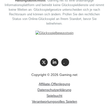
Haftungsausschluss
: Gaming.net ist eine unabhängige
Informationsplattform und betreibt keine Glücksspieldienste und nimmt
keine Wetten an. Glücksspielgesetze unterscheiden sich je nach
Rechtsraum und können sich ändern. Prüfen Sie den rechtlichen
Status von Online-Glücksspiel an Ihrem Standort, bevor Sie
teilnehmen.
Copyright © 2026 Gaming.net
Affiliate-Offenlegung
Datenschutzerklärung
Spielsucht
Verantwortungsvolles Spielen