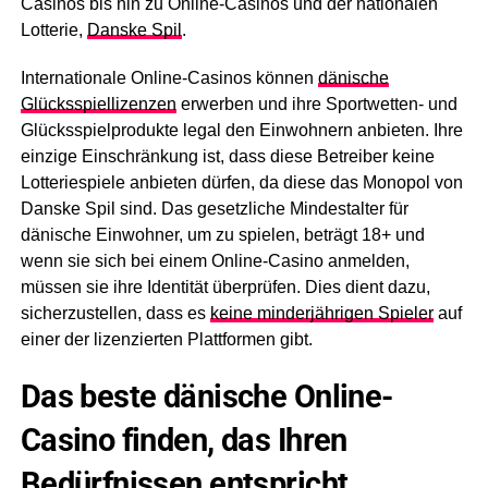
Casinos bis hin zu Online-Casinos und der nationalen
Lotterie,
Danske Spil
.
Internationale Online-Casinos können
dänische
Glücksspiellizenzen
erwerben und ihre Sportwetten- und
Glücksspielprodukte legal den Einwohnern anbieten. Ihre
einzige Einschränkung ist, dass diese Betreiber keine
Lotteriespiele anbieten dürfen, da diese das Monopol von
Danske Spil sind. Das gesetzliche Mindestalter für
dänische Einwohner, um zu spielen, beträgt 18+ und
wenn sie sich bei einem Online-Casino anmelden,
müssen sie ihre Identität überprüfen. Dies dient dazu,
sicherzustellen, dass es
keine minderjährigen Spieler
auf
einer der lizenzierten Plattformen gibt.
Das beste dänische Online-
Casino finden, das Ihren
Bedürfnissen entspricht