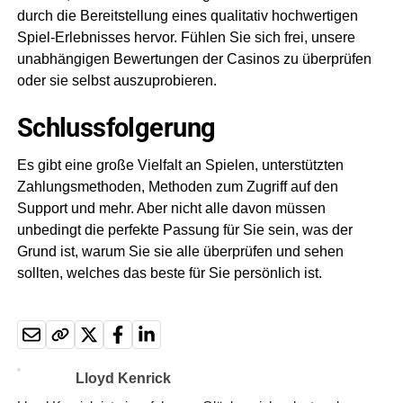
durch die Bereitstellung eines qualitativ hochwertigen
Spiel-Erlebnisses hervor. Fühlen Sie sich frei, unsere
unabhängigen Bewertungen der Casinos zu überprüfen
oder sie selbst auszuprobieren.
Schlussfolgerung
Es gibt eine große Vielfalt an Spielen, unterstützten
Zahlungsmethoden, Methoden zum Zugriff auf den
Support und mehr. Aber nicht alle davon müssen
unbedingt die perfekte Passung für Sie sein, was der
Grund ist, warum Sie sie alle überprüfen und sehen
sollten, welches das beste für Sie persönlich ist.
Lloyd Kenrick