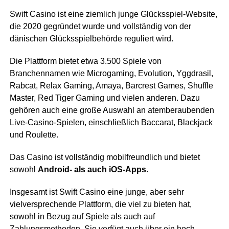
Swift Casino ist eine ziemlich junge Glücksspiel-Website,
die 2020 gegründet wurde und vollständig von der
dänischen Glücksspielbehörde reguliert wird.
Die Plattform bietet etwa 3.500 Spiele von
Branchennamen wie Microgaming, Evolution, Yggdrasil,
Rabcat, Relax Gaming, Amaya, Barcrest Games, Shuffle
Master, Red Tiger Gaming und vielen anderen. Dazu
gehören auch eine große Auswahl an atemberaubenden
Live-Casino-Spielen, einschließlich Baccarat, Blackjack
und Roulette.
Das Casino ist vollständig mobilfreundlich und bietet
sowohl
Android- als auch iOS-Apps
.
Insgesamt ist Swift Casino eine junge, aber sehr
vielversprechende Plattform, die viel zu bieten hat,
sowohl in Bezug auf Spiele als auch auf
Zahlungsmethoden. Sie verfügt auch über ein hoch