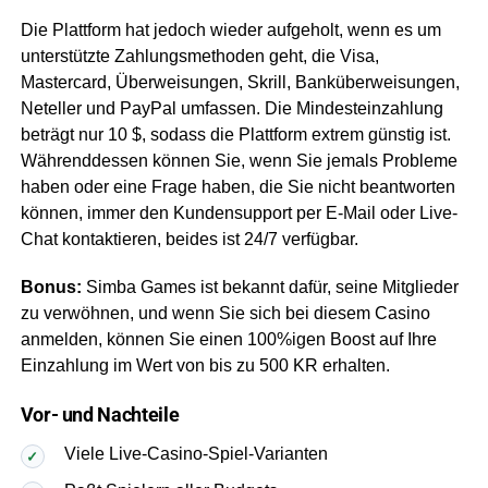
Die Plattform hat jedoch wieder aufgeholt, wenn es um
unterstützte Zahlungsmethoden geht, die Visa,
Mastercard, Überweisungen, Skrill, Banküberweisungen,
Neteller und PayPal umfassen. Die Mindesteinzahlung
beträgt nur 10 $, sodass die Plattform extrem günstig ist.
Währenddessen können Sie, wenn Sie jemals Probleme
haben oder eine Frage haben, die Sie nicht beantworten
können, immer den Kundensupport per E-Mail oder Live-
Chat kontaktieren, beides ist 24/7 verfügbar.
Bonus:
Simba Games ist bekannt dafür, seine Mitglieder
zu verwöhnen, und wenn Sie sich bei diesem Casino
anmelden, können Sie einen 100%igen Boost auf Ihre
Einzahlung im Wert von bis zu 500 KR erhalten.
Vor- und Nachteile
Viele Live-Casino-Spiel-Varianten