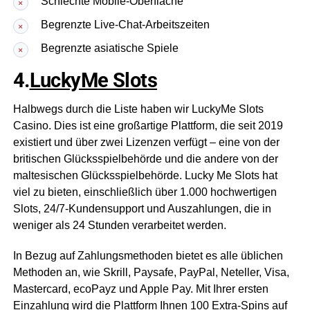
Schlechte Mobile-Oberfläche
Begrenzte Live-Chat-Arbeitszeiten
Begrenzte asiatische Spiele
4.
LuckyMe Slots
Halbwegs durch die Liste haben wir LuckyMe Slots
Casino. Dies ist eine großartige Plattform, die seit 2019
existiert und über zwei Lizenzen verfügt – eine von der
britischen Glücksspielbehörde und die andere von der
maltesischen Glücksspielbehörde. Lucky Me Slots hat
viel zu bieten, einschließlich über 1.000 hochwertigen
Slots, 24/7-Kundensupport und Auszahlungen, die in
weniger als 24 Stunden verarbeitet werden.
In Bezug auf Zahlungsmethoden bietet es alle üblichen
Methoden an, wie Skrill, Paysafe, PayPal, Neteller, Visa,
Mastercard, ecoPayz und Apple Pay. Mit Ihrer ersten
Einzahlung wird die Plattform Ihnen 100 Extra-Spins auf