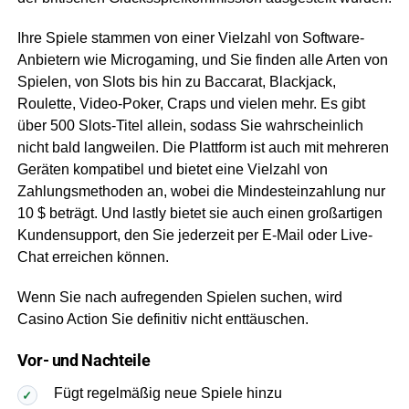
Ihre Spiele stammen von einer Vielzahl von Software-
Anbietern wie Microgaming, und Sie finden alle Arten von
Spielen, von Slots bis hin zu Baccarat, Blackjack,
Roulette, Video-Poker, Craps und vielen mehr. Es gibt
über 500 Slots-Titel allein, sodass Sie wahrscheinlich
nicht bald langweilen. Die Plattform ist auch mit mehreren
Geräten kompatibel und bietet eine Vielzahl von
Zahlungsmethoden an, wobei die Mindesteinzahlung nur
10 $ beträgt. Und lastly bietet sie auch einen großartigen
Kundensupport, den Sie jederzeit per E-Mail oder Live-
Chat erreichen können.
Wenn Sie nach aufregenden Spielen suchen, wird
Casino Action Sie definitiv nicht enttäuschen.
Vor- und Nachteile
Fügt regelmäßig neue Spiele hinzu