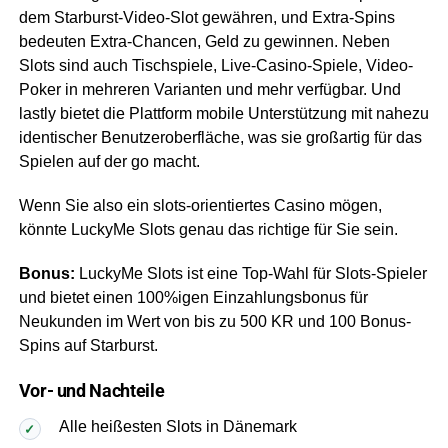
dem Starburst-Video-Slot gewähren, und Extra-Spins
bedeuten Extra-Chancen, Geld zu gewinnen. Neben
Slots sind auch Tischspiele, Live-Casino-Spiele, Video-
Poker in mehreren Varianten und mehr verfügbar. Und
lastly bietet die Plattform mobile Unterstützung mit nahezu
identischer Benutzeroberfläche, was sie großartig für das
Spielen auf der go macht.
Wenn Sie also ein slots-orientiertes Casino mögen,
könnte LuckyMe Slots genau das richtige für Sie sein.
Bonus:
LuckyMe Slots ist eine Top-Wahl für Slots-Spieler
und bietet einen 100%igen Einzahlungsbonus für
Neukunden im Wert von bis zu 500 KR und 100 Bonus-
Spins auf Starburst.
Vor- und Nachteile
Alle heißesten Slots in Dänemark