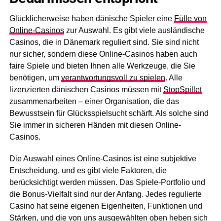
Glücklicherweise haben dänische Spieler eine
Fülle von
Online-Casinos
zur Auswahl. Es gibt viele ausländische
Casinos, die in Dänemark reguliert sind. Sie sind nicht
nur sicher, sondern diese Online-Casinos haben auch
faire Spiele und bieten Ihnen alle Werkzeuge, die Sie
benötigen, um
verantwortungsvoll zu spielen
. Alle
lizenzierten dänischen Casinos müssen mit
StopSpillet
zusammenarbeiten – einer Organisation, die das
Bewusstsein für Glücksspielsucht schärft. Als solche sind
Sie immer in sicheren Händen mit diesen Online-
Casinos.
Die Auswahl eines Online-Casinos ist eine subjektive
Entscheidung, und es gibt viele Faktoren, die
berücksichtigt werden müssen. Das Spiele-Portfolio und
die Bonus-Vielfalt sind nur der Anfang. Jedes regulierte
Casino hat seine eigenen Eigenheiten, Funktionen und
Stärken, und die von uns ausgewählten oben heben sich