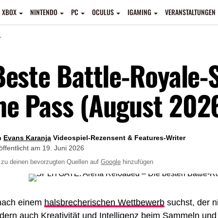
XBOX
NINTENDO
PC
OCULUS
IGAMING
VERANSTALTUNGEN
E
Beste Battle-Royale-
e Pass (August 202
n
Evans Karanja
Videospiel-Rezensent & Features-Writer
öffentlicht am
19. Juni 2026
zu deinen bevorzugten Quellen auf
Google
hinzufügen
nach einem
halsbrecherischen Wettbewerb
suchst, der n
ndern auch Kreativität und Intelligenz beim Sammeln un