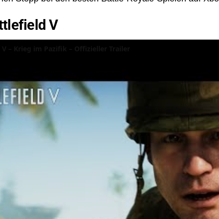
tlefield V
 V – Krieg im Pazifik – Offizieller Trailer