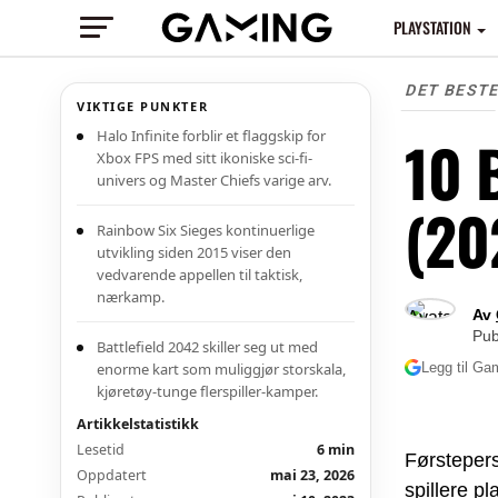
PLAYSTATION
DET BEST
VIKTIGE PUNKTER
Halo Infinite forblir et flaggskip for
10 
Xbox FPS med sitt ikoniske sci-fi-
univers og Master Chiefs varige arv.
(20
Rainbow Six Sieges kontinuerlige
utvikling siden 2015 viser den
vedvarende appellen til taktisk,
nærkamp.
Av
Pub
Battlefield 2042 skiller seg ut med
enorme kart som muliggjør storskala,
Legg til Gam
kjøretøy-tunge flerspiller-kamper.
Artikkelstatistikk
Lesetid
6 min
Førstepers
Oppdatert
mai 23, 2026
spillere p