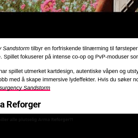
y Sandstorm
tilbyr en forfriskende tilnærming til førstep
. Spillet fokuserer på intense co-op og PvP-moduser so
ar spillet utmerket kartdesign, autentiske våpen og utst
obb med å skape immersive lydeffekter. Hvis du søker noe
nsurgency Sandstorm
a Reforger
iller alle plutselig Arma Reforger?!