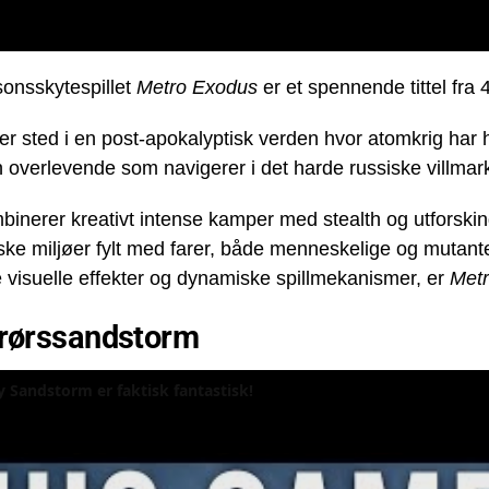
onsskytespillet
Metro Exodus
er et spennende tittel fra
nner sted i en post-apokalyptisk verden hvor atomkrig har h
 overlevende som navigerer i det harde russiske villma
mbinerer kreativt intense kamper med stealth og utforski
ke miljøer fylt med farer, både menneskelige og mutante.
e visuelle effekter og dynamiske spillmekanismer, er
Met
prørssandstorm
 Sandstorm er faktisk fantastisk!