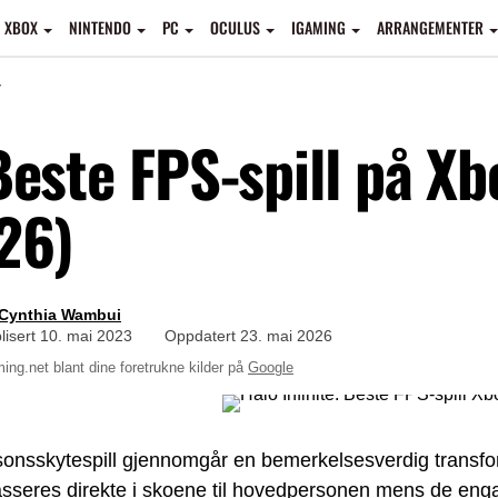
XBOX
NINTENDO
PC
OCULUS
IGAMING
ARRANGEMENTER
E
Beste FPS-spill på Xb
26)
Cynthia Wambui
lisert
10. mai 2023
Oppdatert
23. mai 2026
ing.net blant dine foretrukne kilder på
Google
onsskytespill gjennomgår en bemerkelsesverdig transform
lasseres direkte i skoene til hovedpersonen mens de eng