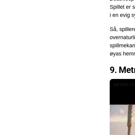
Spillet er
i en evig 
Så, spille
overnaturl
spillmekan
øyas hemme
9. Met
METRO EXO