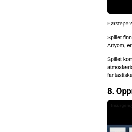
Førstepers
Spillet fi
Artyom, en
Spillet ko
atmosfæris
fantastisk
8. Op
Insurgency