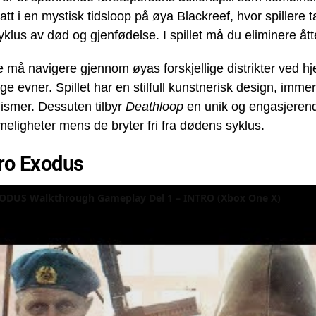
 satt i en mystisk tidsloop på øya Blackreef, hvor spillere
syklus av død og gjenfødelse. I spillet må du eliminere åt
re må navigere gjennom øyas forskjellige distrikter ved hje
ige evner. Spillet har en stilfull kunstnerisk design, im
ismer. Dessuten tilbyr
Deathloop
en unik og engasjerende
ligheter mens de bryter fri fra dødens syklus.
ro Exodus
DUS Walkthrough Gameplay Del 1 – INTRO (Xbox One X)