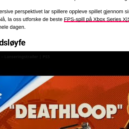
rsive perspektivet lar spillere oppleve spillet gjennom s
Nå, la oss utforske de beste
FPS-spill på Xbox Series X|
 hele dagen.
dsløyfe
– Lanseringstrailer | PS5