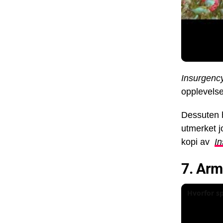
Insurgenc
opplevelse
Dessuten h
utmerket j
kopi av
I
7. Arm
Hvorfor sp