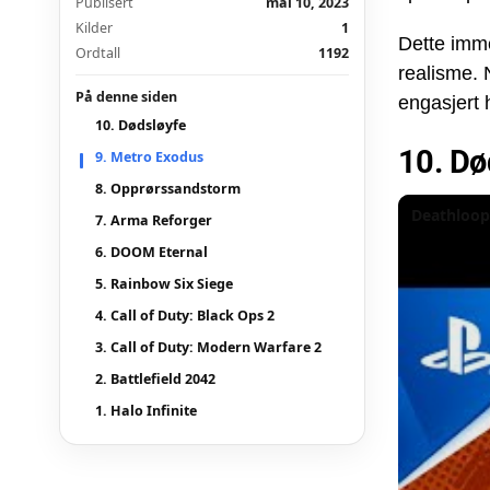
Publisert
mai 10, 2023
Kilder
1
Dette imme
Ordtall
1192
realisme. 
På denne siden
engasjert
10. Dødsløyfe
10. Dø
9. Metro Exodus
8. Opprørssandstorm
Deathloop 
7. Arma Reforger
6. DOOM Eternal
5. Rainbow Six Siege
4. Call of Duty: Black Ops 2
3. Call of Duty: Modern Warfare 2
2. Battlefield 2042
1. Halo Infinite