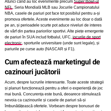
Atunci când au loc evenimente precum
Super Bowl-ul
NFL
, Seria Mondială MLB sau Jocurile Campionatului
NBA, casele de pariuri pot face tot posibilul pentru a-și
promova ofertele. Aceste evenimente au loc doar o dată
pe an, și perioadele scurte pot aduce niveluri de interes
de vârf din partea pariorilor sportivi. Alte piețe emergente
de pariuri în SUA includ fotbalul, UFC,
jocurile de sport
electronic
, sporturile universitare (unde sunt legale), și
pariurile pe curse auto (NASCAR și F1).
Cum afectează marketingul de
cazinouri jucătorii
Acum, despre lucrurile interesante. Toate aceste strategii
și planuri funcționează pentru a oferi o experiență de joc
mai bună. Concurența este bună, deoarece stimulează
nevoia ca cazinourile și casele de pariuri să-și
îmbunătățească ofertele. Vorbeam despre bonusuri de