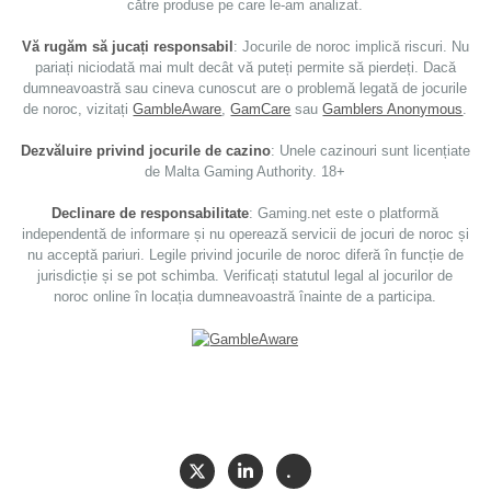
către produse pe care le-am analizat.
Vă rugăm să jucați responsabil
: Jocurile de noroc implică riscuri. Nu
pariați niciodată mai mult decât vă puteți permite să pierdeți. Dacă
dumneavoastră sau cineva cunoscut are o problemă legată de jocurile
de noroc, vizitați
GambleAware
,
GamCare
sau
Gamblers Anonymous
.
Dezvăluire privind jocurile de cazino
: Unele cazinouri sunt licențiate
de Malta Gaming Authority. 18+
Declinare de responsabilitate
: Gaming.net este o platformă
independentă de informare și nu operează servicii de jocuri de noroc și
nu acceptă pariuri. Legile privind jocurile de noroc diferă în funcție de
jurisdicție și se pot schimba. Verificați statutul legal al jocurilor de
noroc online în locația dumneavoastră înainte de a participa.