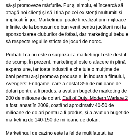
să-și promoveze mărfurile. Pur și simplu, ei încearcă să
marketing
atragă noi clienți și să-i țină pe cei existenți mulțumiți și
pentru
implicați în joc. Marketingul poate fi realizat prin mijloace
a
atrage
infinite, de la bonusuri de bun venit pentru jucătorii noi la
jucători
sponsorizarea cluburilor de fotbal, dar marketingul trebuie
cu
să respecte regulile stricte de jocuri de noroc.
oferte…
Probabil că nu este o surpriză că marketingul este destul
Vezi
mai
de scump. În prezent, marketingul este o afacere în plină
mult
expansiune, iar toate industriile cheltuie o mulțime de
bani pentru a-și promova produsele. În industria filmului,
Avengers: Endgame, care a costat 356 de milioane de
dolari pentru a fi produs, a avut un buget de marketing de
200 de milioane de dolari.
Call of Duty: Modern Warfare 2
a fost lansat în 2009, costând aproximativ 40-50 de
milioane de dolari pentru a fi produs, și a avut un buget de
marketing de 140-150 de milioane de dolari.
Marketingul de cazino este la fel de multifațetat, iar