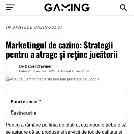
ÎN SPATELE CAZINOULUI
Marketingul de cazino: Strategii
pentru a atrage și reține jucătorii
De
Daniel Craymer
Publicat
18 ianuarie 2025
Actualizat
18 mai 2026
Adaugă Gaming.net la sursele tale preferate pe
Google
Puncte cheie
Cazinourile
investesc
Pentru a rămâne pe linia de plutire, cazinourile trebuie să
miliarde
se asigure că au produse și servicii de joc de calitate și
în