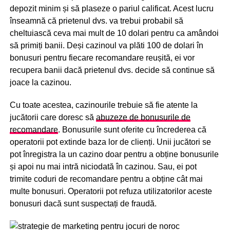
depozit minim și să plaseze o pariul calificat. Acest lucru
înseamnă că prietenul dvs. va trebui probabil să
cheltuiască ceva mai mult de 10 dolari pentru ca amândoi
să primiți banii. Deși cazinoul va plăti 100 de dolari în
bonusuri pentru fiecare recomandare reușită, ei vor
recupera banii dacă prietenul dvs. decide să continue să
joace la cazinou.
Cu toate acestea, cazinourile trebuie să fie atente la
jucătorii care doresc să
abuzeze de bonusurile de
recomandare
. Bonusurile sunt oferite cu încrederea că
operatorii pot extinde baza lor de clienți. Unii jucători se
pot înregistra la un cazino doar pentru a obține bonusurile
și apoi nu mai intră niciodată în cazinou. Sau, ei pot
trimite coduri de recomandare pentru a obține cât mai
multe bonusuri. Operatorii pot refuza utilizatorilor aceste
bonusuri dacă sunt suspectați de fraudă.