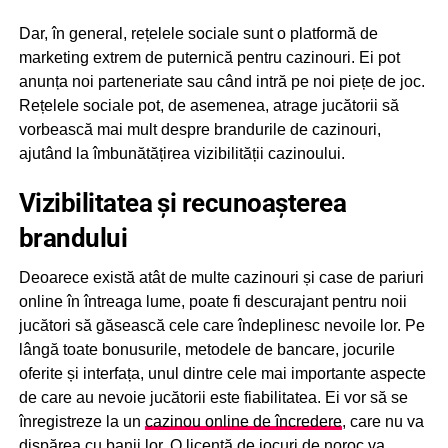
Dar, în general, rețelele sociale sunt o platformă de
marketing extrem de puternică pentru cazinouri. Ei pot
anunța noi parteneriate sau când intră pe noi piețe de joc.
Rețelele sociale pot, de asemenea, atrage jucătorii să
vorbească mai mult despre brandurile de cazinouri,
ajutând la îmbunătățirea vizibilității cazinoului.
Vizibilitatea și recunoașterea
brandului
Deoarece există atât de multe cazinouri și case de pariuri
online în întreaga lume, poate fi descurajant pentru noii
jucători să găsească cele care îndeplinesc nevoile lor. Pe
lângă toate bonusurile, metodele de bancare, jocurile
oferite și interfața, unul dintre cele mai importante aspecte
de care au nevoie jucătorii este fiabilitatea. Ei vor să se
înregistreze la un
cazinou online de încredere
, care nu va
dispărea cu banii lor. O licență de jocuri de noroc va