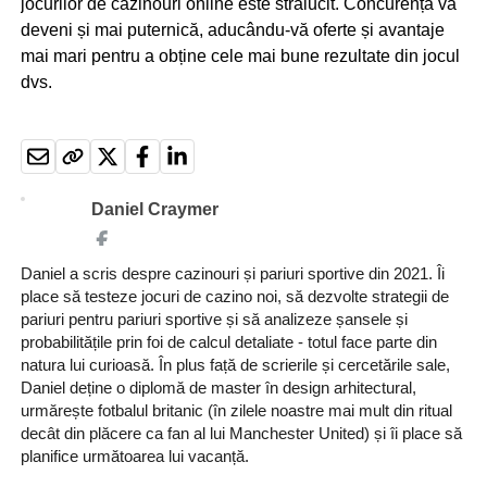
jocurilor de cazinouri online este strălucit. Concurența va
deveni și mai puternică, aducându-vă oferte și avantaje
mai mari pentru a obține cele mai bune rezultate din jocul
dvs.
Daniel Craymer
Daniel a scris despre cazinouri și pariuri sportive din 2021. Îi
place să testeze jocuri de cazino noi, să dezvolte strategii de
pariuri pentru pariuri sportive și să analizeze șansele și
probabilitățile prin foi de calcul detaliate - totul face parte din
natura lui curioasă. În plus față de scrierile și cercetările sale,
Daniel deține o diplomă de master în design arhitectural,
urmărește fotbalul britanic (în zilele noastre mai mult din ritual
decât din plăcere ca fan al lui Manchester United) și îi place să
planifice următoarea lui vacanță.