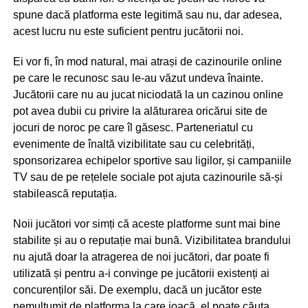
spune dacă platforma este legitimă sau nu, dar adesea,
acest lucru nu este suficient pentru jucătorii noi.
Ei vor fi, în mod natural, mai atrași de cazinourile online
pe care le recunosc sau le-au văzut undeva înainte.
Jucătorii care nu au jucat niciodată la un cazinou online
pot avea dubii cu privire la alăturarea oricărui site de
jocuri de noroc pe care îl găsesc. Parteneriatul cu
evenimente de înaltă vizibilitate sau cu celebrități,
sponsorizarea echipelor sportive sau ligilor, și campaniile
TV sau de pe rețelele sociale pot ajuta cazinourile să-și
stabilească reputația.
Noii jucători vor simți că aceste platforme sunt mai bine
stabilite și au o reputație mai bună. Vizibilitatea brandului
nu ajută doar la atragerea de noi jucători, dar poate fi
utilizată și pentru a-i convinge pe jucătorii existenți ai
concurenților săi. De exemplu, dacă un jucător este
nemulțumit de platforma la care joacă, el poate căuta