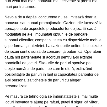
bun venit mai mari, bonusuri mai frecvente și premii mai
mari pentru turnee.
Nevoia de a depăși concurența nu se limitează doar la
bonusuri sau bunuri promoționale. Cazinourile lucrează la
aproape toate aspectele produsului lor de joc. Ei caută
modalități de a-și îmbunătăți opțiunile de bancare,
suportul clienților, compatibilitatea cu dispozitivele mobile
și performanța interfeței. La cazinourile online, bibliotecile
de jocuri sunt o sursă de concurență puternică. Operatorii
caută noi parteneriate și acorduri pentru a-și extinde
portofoliul de jocuri. Site-urile de pariuri sportive pot
crește numărul de pariuri pe care le oferă, extinzând
posibilitățile de pariuri în lanț și capacitatea pariorilor de
a-și personaliza tichetele de pariuri cu alegeri
personalizate.
Pe măsură ce tehnologia se îmbunătățește și mai multe
jocuri inovatoare ajung pe rafturi, puteți fi siguri că viitorul