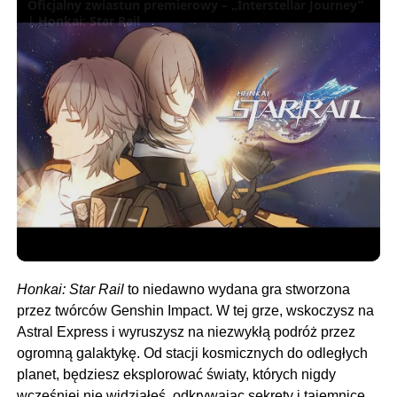
Oficjalny zwiastun premierowy – „Interstellar Journey”
| Honkai: Star Rail
Honkai: Star Rail
to niedawno wydana gra stworzona
przez twórców Genshin Impact. W tej grze, wskoczysz na
Astral Express i wyruszysz na niezwykłą podróż przez
ogromną galaktykę. Od stacji kosmicznych do odległych
planet, będziesz eksplorować światy, których nigdy
wcześniej nie widziałeś, odkrywając sekrety i tajemnice