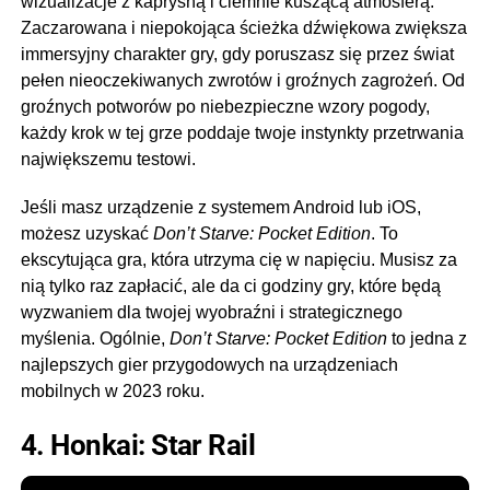
wizualizacje z kapryśną i ciemnie kuszącą atmosferą.
Zaczarowana i niepokojąca ścieżka dźwiękowa zwiększa
immersyjny charakter gry, gdy poruszasz się przez świat
pełen nieoczekiwanych zwrotów i groźnych zagrożeń. Od
groźnych potworów po niebezpieczne wzory pogody,
każdy krok w tej grze poddaje twoje instynkty przetrwania
największemu testowi.
Jeśli masz urządzenie z systemem Android lub iOS,
możesz uzyskać
Don’t Starve: Pocket Edition
. To
ekscytująca gra, która utrzyma cię w napięciu. Musisz za
nią tylko raz zapłacić, ale da ci godziny gry, które będą
wyzwaniem dla twojej wyobraźni i strategicznego
myślenia. Ogólnie,
Don’t Starve: Pocket Edition
to jedna z
najlepszych gier przygodowych na urządzeniach
mobilnych w 2023 roku.
4. Honkai: Star Rail