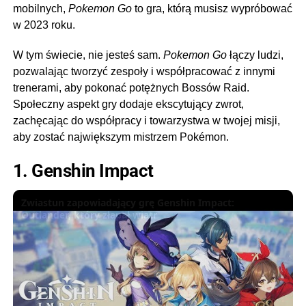
mobilnych,
Pokemon Go
to gra, którą musisz wypróbować
w 2023 roku.
W tym świecie, nie jesteś sam.
Pokemon Go
łączy ludzi,
pozwalając tworzyć zespoły i współpracować z innymi
trenerami, aby pokonać potężnych Bossów Raid.
Społeczny aspekt gry dodaje ekscytujący zwrot,
zachęcając do współpracy i towarzystwa w twojej misji,
aby zostać największym mistrzem Pokémon.
1. Genshin Impact
Zwiastun zapowiadający grę Genshin Impact:
Outlander, który złapał wiatr