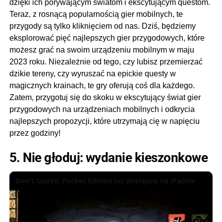
dzięki ich porywającym światom i ekscytującym questom.
wśród
Teraz, z rosnącą popularnością gier mobilnych, te
mobilnych
przygody są tylko kliknięciem od nas. Dziś, będziemy
gier
eksplorować pięć najlepszych gier przygodowych, które
przygodowych
dzięki
możesz grać na swoim urządzeniu mobilnym w maju
eksploracji
2023 roku. Niezależnie od tego, czy lubisz przemierzać
otwartego…
dzikie tereny, czy wyruszać na epickie questy w
magicznych krainach, te gry oferują coś dla każdego.
Zobacz
więcej
Zatem, przygotuj się do skoku w ekscytujący świat gier
przygodowych na urządzeniach mobilnych i odkrycia
najlepszych propozycji, które utrzymają cię w napięciu
przez godziny!
5. Nie głoduj: wydanie kieszonkowe
Don't Starve: Pocket Edition już dostępne na iPadzie