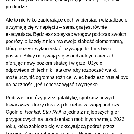
po drodze.
Ale to nie tylko zapierające dech w piersiach wizualizacje
utrzymają cię w napięciu – sama gra jest równie
ekscytująca. Będziesz spotykać wrogów podczas swoich
podróży, a każdy z nich ma swoją słabość elementarną,
którą możesz wykorzystać, używając technik twojej
postaci. Bitwy odbywają się w oddzielnych arenach,
oferując nowy poziom strategii w grze. Użycie
odpowiednich technik i ataków, aby rozpocząć walki,
może uczynić ogromną różnicę, więc będziesz musiał być
na baczności, jeśli chcesz wyjść zwycięsko.
Podczas podróży przez galaktykę, spotkasz nowych
towarzyszy, którzy dołączą do ciebie w twojej podróży.
Ogólnie,
Honkai: Star Rail
to jedna z najlepszych gier
przygodowych na urządzeniach mobilnych w maju 2023
roku, która zabierze cię w ekscytującą podróż przez
kosmos. Z jej oszałamiającymi grafikami, angażującą grą