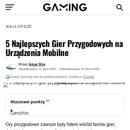
NAJLEPSZE
5 Najlepszych Gier Przygodowych na
Urządzenia Mobilne
Przez
Amar Roy
Opublikowano
11 Dom 2023
Zaktualizowano
23 Dom 2026
Dodaj Gaming.net do preferowanych źródeł w
Google
Kluczowe punkty
Genshin
Impact
Gry przygodowe zawsze były hitem wśród fanów gier,
prowadzi