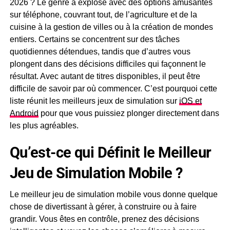
2026 ? Le genre a explosé avec des options amusantes
de
sur téléphone, couvrant tout, de l’agriculture et de la
simulation
cuisine à la gestion de villes ou à la création de mondes
mobile
entiers. Certains se concentrent sur des tâches
offrent
un
quotidiennes détendues, tandis que d’autres vous
contrôle
plongent dans des décisions difficiles qui façonnent le
approfondi
résultat. Avec autant de titres disponibles, il peut être
des
difficile de savoir par où commencer. C’est pourquoi cette
systèmes
liste réunit les meilleurs jeux de simulation sur
iOS et
de…
Android
pour que vous puissiez plonger directement dans
Voir
les plus agréables.
plus
Qu’est-ce qui Définit le Meilleur
Jeu de Simulation Mobile ?
Le meilleur jeu de simulation mobile vous donne quelque
chose de divertissant à gérer, à construire ou à faire
grandir. Vous êtes en contrôle, prenez des décisions