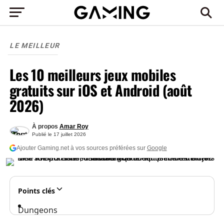
LE MEILLEUR
Les 10 meilleurs jeux mobiles
gratuits sur iOS et Android (août
2026)
À propos
Amar Roy
Publié le
17 juillet 2026
Ajouter Gaming.net à vos sources préférées sur
Google
Points clés
Dungeons
of