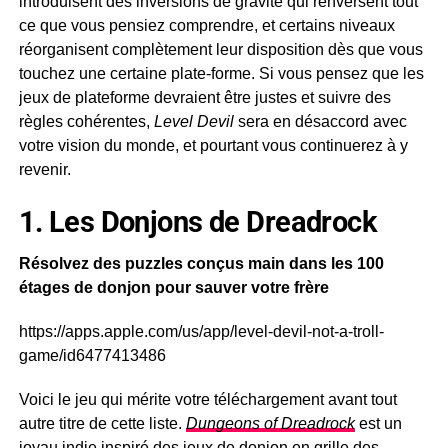
introduisent des inversions de gravité qui renversent tout
ce que vous pensiez comprendre, et certains niveaux
réorganisent complètement leur disposition dès que vous
touchez une certaine plate-forme. Si vous pensez que les
jeux de plateforme devraient être justes et suivre des
règles cohérentes,
Level Devil
sera en désaccord avec
votre vision du monde, et pourtant vous continuerez à y
revenir.
1. Les Donjons de Dreadrock
Résolvez des puzzles conçus main dans les 100
étages de donjon pour sauver votre frère
https://apps.apple.com/us/app/level-devil-not-a-troll-
game/id6477413486
Voici le jeu qui mérite votre téléchargement avant tout
autre titre de cette liste.
Dungeons of Dreadrock
est un
joyau indie inspiré des jeux de donjon en grille des