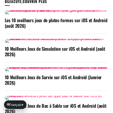
VOUS POURRIEZ AIMER
Les 10 meilleurs jeux de plates-formes sur iOS et Android
(août 2026)
10 Meilleurs Jeux de Simulation sur iOS et Android (août
2026)
10 Meilleurs Jeux de Survie sur iOS et Android (Janvier
2026)
10 Meilleurs Jeux de Bac à Sable sur iOS et Android (août
🌐
Français
▾
2026)