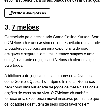
escolha superior para os aficionados de cassinos suíços.
Visite o Jackpots.ch
3.
7 melões
Gerenciado pelo prestigiado Grand Casino Kursaal Bern,
o 7Melons.ch é um cassino online respeitado que atende
a jogadores que buscam uma experiência de jogo
amigável e segura. Com uma interface simples e uma
seleção vibrante de jogos, o 7Melons.ch oferece algo
para todos.
A biblioteca de jogos do cassino apresenta favoritos
como Gonzo’s Quest, Twin Spin e Immortal Romance,
bem como uma variedade de jogos de mesa clássicos e
opções de cassino ao vivo. O 7Melons.ch também
fornece uma experiência móvel imersiva, permitindo que
os jogadores desfrutem de seus jogos favoritos em