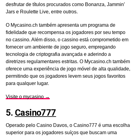
desfrutar de títulos procurados como Bonanza, Jammin’
Jars e Roulette Live, entre outros.
O Mycasino.ch também apresenta um programa de
fidelidade que recompensa os jogadores por seu tempo
no cassino. Além disso, o cassino está comprometido em
fornecer um ambiente de jogo seguro, empregando
tecnologia de criptografia avançada e aderindo a
diretrizes regulamentares estritas. O Mycasino.ch também
oferece uma experiência de jogo móvel de alta qualidade,
permitindo que os jogadores levem seus jogos favoritos
para qualquer lugar.
Visite o mycasino →
5.
Casino777
Operado pelo Casino Davos, o Casino777 é uma escolha
superior para os jogadores suíços que buscam uma