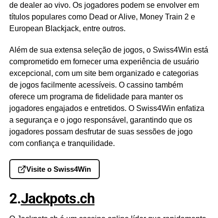
de dealer ao vivo. Os jogadores podem se envolver em
títulos populares como Dead or Alive, Money Train 2 e
European Blackjack, entre outros.
Além de sua extensa seleção de jogos, o Swiss4Win está
comprometido em fornecer uma experiência de usuário
excepcional, com um site bem organizado e categorias
de jogos facilmente acessíveis. O cassino também
oferece um programa de fidelidade para manter os
jogadores engajados e entretidos. O Swiss4Win enfatiza
a segurança e o jogo responsável, garantindo que os
jogadores possam desfrutar de suas sessões de jogo
com confiança e tranquilidade.
Visite o Swiss4Win
2.
Jackpots.ch