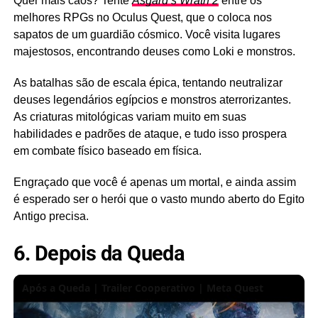
Quer mais caos? Tente
Asgard’s Wrath 2
entre os
melhores RPGs no Oculus Quest, que o coloca nos
sapatos de um guardião cósmico. Você visita lugares
majestosos, encontrando deuses como Loki e monstros.
As batalhas são de escala épica, tentando neutralizar
deuses legendários egípcios e monstros aterrorizantes.
As criaturas mitológicas variam muito em suas
habilidades e padrões de ataque, e tudo isso prospera
em combate físico baseado em física.
Engraçado que você é apenas um mortal, e ainda assim
é esperado ser o herói que o vasto mundo aberto do Egito
Antigo precisa.
6. Depois da Queda
Após a Queda | Trailer Cooperativo | Meta Quest