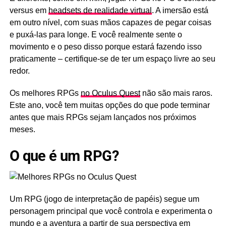
2
versus em
headsets de realidade virtual
. A imersão está
é
em outro nível, com suas mãos capazes de pegar coisas
um
e puxá-las para longe. E você realmente sente o
RPG
movimento e o peso disso porque estará fazendo isso
de
ação
praticamente – certifique-se de ter um espaço livre ao seu
altamente
redor.
avaliado
Os melhores RPGs
no
no Oculus Quest
não são mais raros.
Oculus
Este ano, você tem muitas opções do que pode terminar
Quest
antes que mais RPGs sejam lançados nos próximos
com
meses.
ambientação
na…
O que é um RPG?
Ver
mais
Um RPG (jogo de interpretação de papéis) segue um
personagem principal que você controla e experimenta o
mundo e a aventura a partir de sua perspectiva em