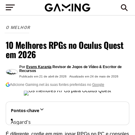
O MELHOR
10 Melhores RPGs no Oculus Quest
em 2026
Por
Evans Karanja
Revisor de Jogos de Vídeo & Escritor de
Recursos
Publicado em
21 de abril de 2026
Atualizado em
24 de maio de 2026
Adicione Gaming.net às suas fontes preferidas no
Google
Pontos-chave
Asgard's
Wrath
É diferente, confie em mim, jogar RPGs no PC e consoles