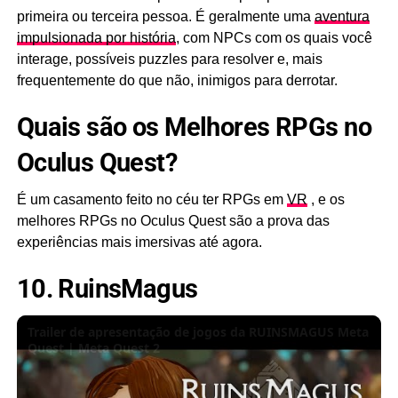
primeira ou terceira pessoa. É geralmente uma
aventura
impulsionada por história
, com NPCs com os quais você
interage, possíveis puzzles para resolver e, mais
frequentemente do que não, inimigos para derrotar.
Quais são os Melhores RPGs no
Oculus Quest?
É um casamento feito no céu ter RPGs
em
VR
, e os
melhores RPGs no Oculus Quest são a prova das
experiências mais imersivas até agora.
10. RuinsMagus
Trailer de apresentação de jogos da RUINSMAGUS Meta
Quest | Meta Quest 2