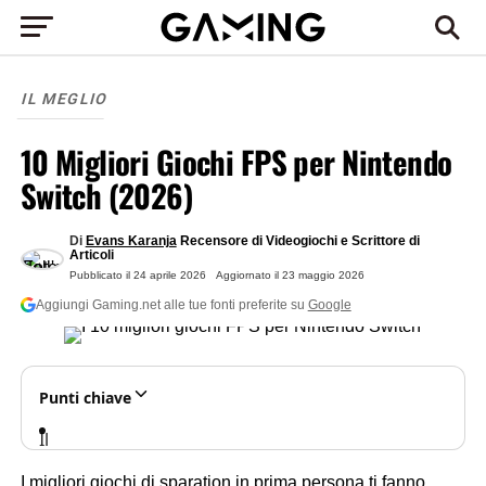
IL MEGLIO
10 Migliori Giochi FPS per Nintendo
Switch (2026)
Di
Evans Karanja
Recensore di Videogiochi e Scrittore di
Articoli
Pubblicato il
24 aprile 2026
Aggiornato il
23 maggio 2026
Aggiungi Gaming.net alle tue fonti preferite su
Google
Punti chiave
Il
Nintendo
I migliori giochi di sparation in prima persona
ti fanno