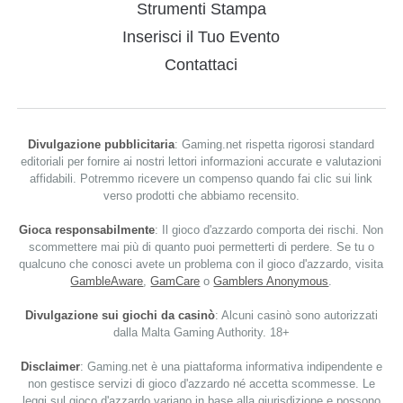
Strumenti Stampa
Inserisci il Tuo Evento
Contattaci
Divulgazione pubblicitaria
: Gaming.net rispetta rigorosi standard
editoriali per fornire ai nostri lettori informazioni accurate e valutazioni
affidabili. Potremmo ricevere un compenso quando fai clic sui link
verso prodotti che abbiamo recensito.
Gioca responsabilmente
: Il gioco d'azzardo comporta dei rischi. Non
scommettere mai più di quanto puoi permetterti di perdere. Se tu o
qualcuno che conosci avete un problema con il gioco d'azzardo, visita
GambleAware
,
GamCare
o
Gamblers Anonymous
.
Divulgazione sui giochi da casinò
: Alcuni casinò sono autorizzati
dalla Malta Gaming Authority. 18+
Disclaimer
: Gaming.net è una piattaforma informativa indipendente e
non gestisce servizi di gioco d'azzardo né accetta scommesse. Le
leggi sul gioco d'azzardo variano in base alla giurisdizione e possono