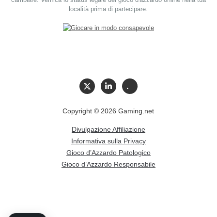
località prima di partecipare.
Copyright © 2026 Gaming.net
Divulgazione Affiliazione
Informativa sulla Privacy
Gioco d’Azzardo Patologico
Gioco d’Azzardo Responsabile