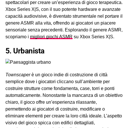
spettacolari per creare un’esperienza di gioco terapeutica.
Xbox Series X|S, con il suo potente hardware e avanzate
capacità audiovisive, è diventato strumentale nel portare il
genere ASMR alla vita, offrendo ai giocatori un piacere
sensoriale senza precedenti. Esplorando il genere ASMR,
scopriamo i
migliori giochi ASMR
su Xbox Series X|S.
5. Urbanista
Townscaper
è un gioco indie di costruzione di città
semplice dove i giocatori cliccano sull’ambiente per
costruire strutture come fondamenta, case, torri e ponti
automaticamente. Nonostante la mancanza di un obiettivo
chiaro, il gioco offre un’esperienza rilassante,
permettendo ai giocatori di costruire, modificare o
eliminare elementi per creare la loro città ideale. L’aspetto
visivo del gioco spicca con edifici dettagliati,