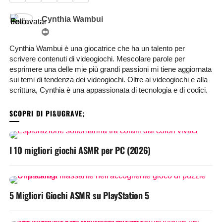
Cynthia Wambui
Cynthia Wambui è una giocatrice che ha un talento per
scrivere contenuti di videogiochi. Mescolare parole per
esprimere una delle mie più grandi passioni mi tiene aggiornata
sui temi di tendenza dei videogiochi. Oltre ai videogiochi e alla
scrittura, Cynthia è una appassionata di tecnologia e di codici.
POTREBBE PIACERTI
I 10 migliori giochi ASMR per PC (2026)
5 Migliori Giochi ASMR su PlayStation 5