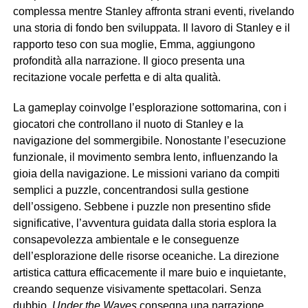
complessa mentre Stanley affronta strani eventi, rivelando
una storia di fondo ben sviluppata. Il lavoro di Stanley e il
rapporto teso con sua moglie, Emma, aggiungono
profondità alla narrazione. Il gioco presenta una
recitazione vocale perfetta e di alta qualità.
La gameplay coinvolge l’esplorazione sottomarina, con i
giocatori che controllano il nuoto di Stanley e la
navigazione del sommergibile. Nonostante l’esecuzione
funzionale, il movimento sembra lento, influenzando la
gioia della navigazione. Le missioni variano da compiti
semplici a puzzle, concentrandosi sulla gestione
dell’ossigeno. Sebbene i puzzle non presentino sfide
significative, l’avventura guidata dalla storia esplora la
consapevolezza ambientale e le conseguenze
dell’esplorazione delle risorse oceaniche. La direzione
artistica cattura efficacemente il mare buio e inquietante,
creando sequenze visivamente spettacolari. Senza
dubbio,
Under the Waves
consegna una narrazione