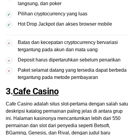
langsung, dan poker
Pilihan cryptocurrency yang luas
Hot Drop Jackpot dan akses browser mobile
Batas dan kecepatan cryptocurrency bervariasi
tergantung pada akun dan mata uang
Deposit harus dipertaruhkan sebelum penarikan
Paket selamat datang yang tersedia dapat berbeda
tergantung pada metode pembayaran
3.
Cafe Casino
Cafe Casino adalah situs slot-pertama dengan salah satu
deskripsi katalog permainan paling jelas di antara grup
ini. Halaman kasinonya mencantumkan lebih dari 550
permainan dan slot dari penyedia seperti Betsoft,
BGaming, Genesis, dan Rival, dengan judul baru