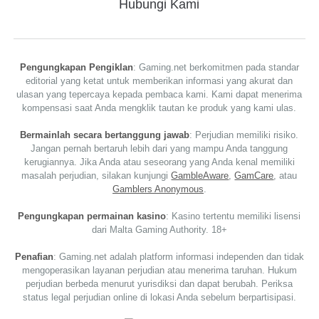
Hubungi Kami
Pengungkapan Pengiklan
: Gaming.net berkomitmen pada standar
editorial yang ketat untuk memberikan informasi yang akurat dan
ulasan yang tepercaya kepada pembaca kami. Kami dapat menerima
kompensasi saat Anda mengklik tautan ke produk yang kami ulas.
Bermainlah secara bertanggung jawab
: Perjudian memiliki risiko.
Jangan pernah bertaruh lebih dari yang mampu Anda tanggung
kerugiannya. Jika Anda atau seseorang yang Anda kenal memiliki
masalah perjudian, silakan kunjungi
GambleAware
,
GamCare
, atau
Gamblers Anonymous
.
Pengungkapan permainan kasino
: Kasino tertentu memiliki lisensi
dari Malta Gaming Authority. 18+
Penafian
: Gaming.net adalah platform informasi independen dan tidak
mengoperasikan layanan perjudian atau menerima taruhan. Hukum
perjudian berbeda menurut yurisdiksi dan dapat berubah. Periksa
status legal perjudian online di lokasi Anda sebelum berpartisipasi.