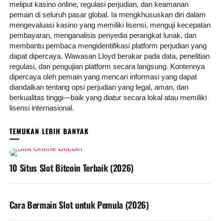
meliput kasino online, regulasi perjudian, dan keamanan
pemain di seluruh pasar global. Ia mengkhususkan diri dalam
mengevaluasi kasino yang memiliki lisensi, menguji kecepatan
pembayaran, menganalisis penyedia perangkat lunak, dan
membantu pembaca mengidentifikasi platform perjudian yang
dapat dipercaya. Wawasan Lloyd berakar pada data, penelitian
regulasi, dan pengujian platform secara langsung. Kontennya
dipercaya oleh pemain yang mencari informasi yang dapat
diandalkan tentang opsi perjudian yang legal, aman, dan
berkualitas tinggi—baik yang diatur secara lokal atau memiliki
lisensi internasional.
ANDA MUNGKIN MENYUKAI
10 Situs Slot Bitcoin Terbaik (2026)
Cara Bermain Slot untuk Pemula (2026)