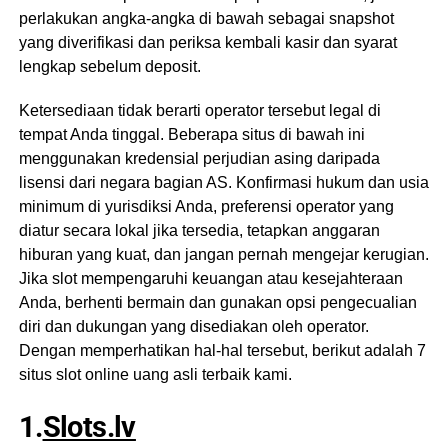
perlakukan angka-angka di bawah sebagai snapshot
yang diverifikasi dan periksa kembali kasir dan syarat
lengkap sebelum deposit.
Ketersediaan tidak berarti operator tersebut legal di
tempat Anda tinggal. Beberapa situs di bawah ini
menggunakan kredensial perjudian asing daripada
lisensi dari negara bagian AS. Konfirmasi hukum dan usia
minimum di yurisdiksi Anda, preferensi operator yang
diatur secara lokal jika tersedia, tetapkan anggaran
hiburan yang kuat, dan jangan pernah mengejar kerugian.
Jika slot mempengaruhi keuangan atau kesejahteraan
Anda, berhenti bermain dan gunakan opsi pengecualian
diri dan dukungan yang disediakan oleh operator.
Dengan memperhatikan hal-hal tersebut, berikut adalah 7
situs slot online uang asli terbaik kami.
1.
Slots.lv