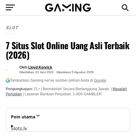
SLOT
7 Situs Slot Online Uang Asli Terbaik
(2026)
Oleh
Lloyd Kenrick
Diterbitkan
23 Juni 2022
Diperbarui
5 Agustus 2026
Tambahkan Gaming.net ke sumber pilihan Anda di
Google
Pengungkapan:
21+ | Bermainlah Secara Bertanggung Jawab. |
Masalah
Perjudian
| Layanan Bantuan Perjudian: 1-800-GAMBLER
Poin utama
Slots.lv
memimpin