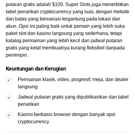
putaran gratis adalah $100. Super Slots juga menerbitkan
tabel penarikan cryptocurrency yang luas, dengan metode
dan batas yang bervariasi tergantung pada lokasi dan
akun. Opsi ini paling baik untuk pemain yang lebih suka
paket slot dan kasino langsung yang sederhana, tetapi
katalog permainan yang lebih kecil dan jadwal putaran
gratis yang ketat membuatnya kurang fleksibel daripada
pemimpin.
Keuntungan dan Kerugian
Permainan klasik, video, progresif, meja, dan dealer
langsung
Jadwal putaran gratis yang dipublikasikan dan tabel
penarikan
Kasino berbasis browser dengan banyak opsi
cryptocurrency