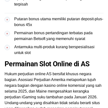
terpisah
Putaran bonus utama memiliki putaran deposit-plus-
bonus 45x
Permainan bonus pertandingan terbatas pada
permainan Betsoft yang memenuhi syarat
Antarmuka multi-produk kurang berspesialisasi
untuk slot
Permainan Slot Online di AS
Hukum perjudian online AS bersifat khusus negara
bagian. Asosiasi Perjudian Amerika melaporkan tujuh
negara bagian dengan kasino online komersial yang sah
selama 2025, dan Maine mengesahkan kerangka
perjudian iGaming suku tambahan pada Januari 2026.
Undang-undang yang disahkan tidak selalu berarti situs