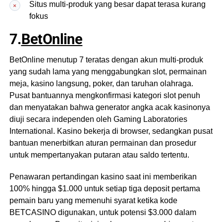
Situs multi-produk yang besar dapat terasa kurang
fokus
7.
BetOnline
BetOnline menutup 7 teratas dengan akun multi-produk
yang sudah lama yang menggabungkan slot, permainan
meja, kasino langsung, poker, dan taruhan olahraga.
Pusat bantuannya mengkonfirmasi kategori slot penuh
dan menyatakan bahwa generator angka acak kasinonya
diuji secara independen oleh Gaming Laboratories
International. Kasino bekerja di browser, sedangkan pusat
bantuan menerbitkan aturan permainan dan prosedur
untuk mempertanyakan putaran atau saldo tertentu.
Penawaran pertandingan kasino saat ini memberikan
100% hingga $1.000 untuk setiap tiga deposit pertama
pemain baru yang memenuhi syarat ketika kode
BETCASINO digunakan, untuk potensi $3.000 dalam