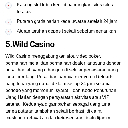
Katalog slot lebih kecil dibandingkan situs-situs
teratas.
Putaran gratis harian kedaluwarsa setelah 24 jam
Aturan taruhan deposit sekali sebelum penarikan
5.
Wild Casino
Wild Casino menggabungkan slot, video poker,
permainan meja, dan permainan dealer langsung dengan
pusat hadiah yang dibangun di sekitar penawaran uang
tunai berulang. Pusat bantuannya menyoroti Reloads –
uang tunai yang dapat diklaim setiap 24 jam selama
periode yang memenuhi syarat – dan Kode Penurunan
Uang Harian dengan persyaratan aktivitas atau VIP
tertentu. Keduanya digambarkan sebagai uang tunai
tanpa putaran tambahan sekali berhasil diklaim,
meskipun kelayakan dan ketersediaan tidak dijamin.