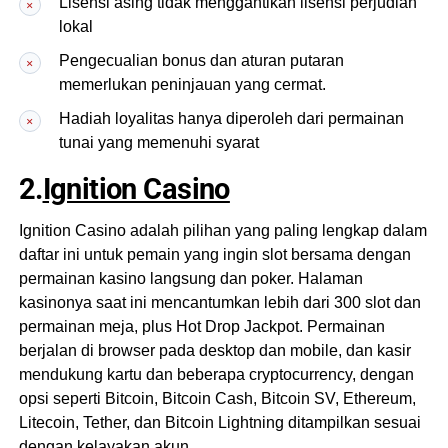
Lisensi asing tidak menggantikan lisensi perjudian
lokal
Pengecualian bonus dan aturan putaran
memerlukan peninjauan yang cermat.
Hadiah loyalitas hanya diperoleh dari permainan
tunai yang memenuhi syarat
2.
Ignition Casino
Ignition Casino adalah pilihan yang paling lengkap dalam
daftar ini untuk pemain yang ingin slot bersama dengan
permainan kasino langsung dan poker. Halaman
kasinonya saat ini mencantumkan lebih dari 300 slot dan
permainan meja, plus Hot Drop Jackpot. Permainan
berjalan di browser pada desktop dan mobile, dan kasir
mendukung kartu dan beberapa cryptocurrency, dengan
opsi seperti Bitcoin, Bitcoin Cash, Bitcoin SV, Ethereum,
Litecoin, Tether, dan Bitcoin Lightning ditampilkan sesuai
dengan kelayakan akun.