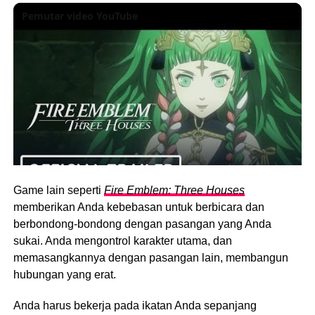
Pemutar video YouTube
Game lain seperti
Fire Emblem: Three Houses
memberikan Anda kebebasan untuk berbicara dan
berbondong-bondong dengan pasangan yang Anda
sukai. Anda mengontrol karakter utama, dan
memasangkannya dengan pasangan lain, membangun
hubungan yang erat.
Anda harus bekerja pada ikatan Anda sepanjang