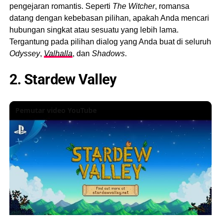
pengejaran romantis. Seperti
The Witcher
, romansa
datang dengan kebebasan pilihan, apakah Anda mencari
hubungan singkat atau sesuatu yang lebih lama.
Tergantung pada pilihan dialog yang Anda buat di seluruh
Odyssey
,
Valhalla
, dan
Shadows
.
2. Stardew Valley
Pemutar video YouTube