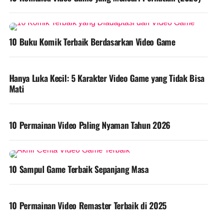
10 Buku Komik Terbaik Berdasarkan Video Game
Hanya Luka Kecil: 5 Karakter Video Game yang Tidak Bisa
Mati
10 Permainan Video Paling Nyaman Tahun 2026
10 Sampul Game Terbaik Sepanjang Masa
10 Permainan Video Remaster Terbaik di 2025