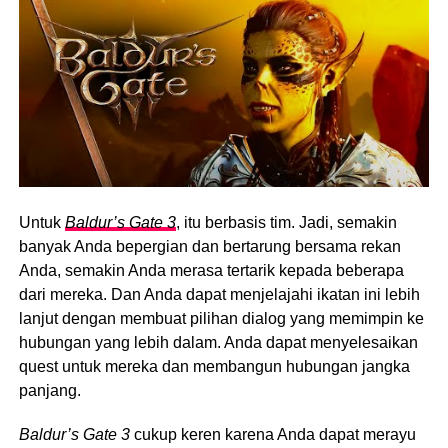
Untuk
Baldur’s Gate 3
, itu berbasis tim. Jadi, semakin
banyak Anda bepergian dan bertarung bersama rekan
Anda, semakin Anda merasa tertarik kepada beberapa
dari mereka. Dan Anda dapat menjelajahi ikatan ini lebih
lanjut dengan membuat pilihan dialog yang memimpin ke
hubungan yang lebih dalam. Anda dapat menyelesaikan
quest untuk mereka dan membangun hubungan jangka
panjang.
Baldur’s Gate 3
cukup keren karena Anda dapat merayu