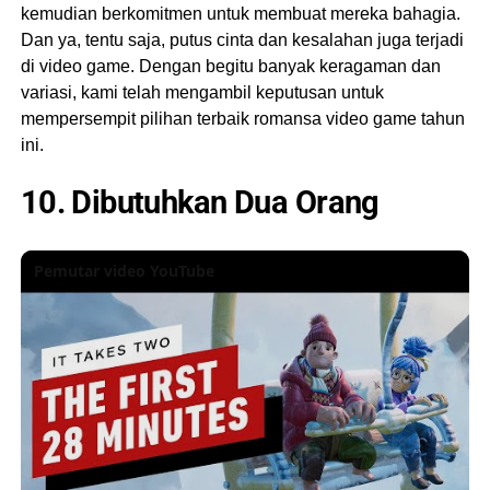
kemudian berkomitmen untuk membuat mereka bahagia.
Dan ya, tentu saja, putus cinta dan kesalahan juga terjadi
di video game. Dengan begitu banyak keragaman dan
variasi, kami telah mengambil keputusan untuk
mempersempit pilihan terbaik romansa video game tahun
ini.
10. Dibutuhkan Dua Orang
Pemutar video YouTube