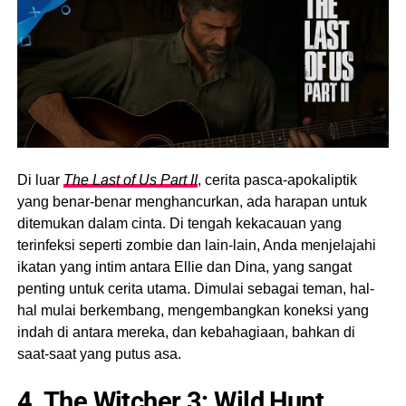
Di luar
The Last of Us Part II
, cerita pasca-apokaliptik
yang benar-benar menghancurkan, ada harapan untuk
ditemukan dalam cinta. Di tengah kekacauan yang
terinfeksi seperti zombie dan lain-lain, Anda menjelajahi
ikatan yang intim antara Ellie dan Dina, yang sangat
penting untuk cerita utama. Dimulai sebagai teman, hal-
hal mulai berkembang, mengembangkan koneksi yang
indah di antara mereka, dan kebahagiaan, bahkan di
saat-saat yang putus asa.
4. The Witcher 3: Wild Hunt