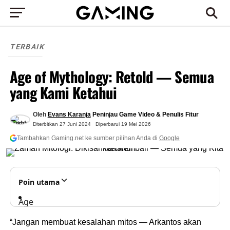
TERBAIK
Age of Mythology: Retold — Semua
yang Kami Ketahui
Oleh
Evans Karanja
Peninjau Game Video & Penulis Fitur
Diterbitkan
27 Juni 2024
Diperbarui
19 Mei 2026
Tambahkan Gaming.net ke sumber pilihan Anda di
Google
Poin utama
Age
of
“Jangan membuat kesalahan mitos — Arkantos akan
Mythology: