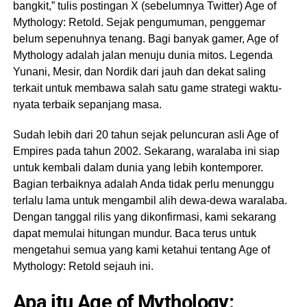
bangkit,” tulis postingan X (sebelumnya Twitter) Age of
Retold
Mythology: Retold. Sejak pengumuman, penggemar
akan
belum sepenuhnya tenang. Bagi banyak gamer, Age of
diluncurkan
Mythology adalah jalan menuju dunia mitos. Legenda
pada
4
Yunani, Mesir, dan Nordik dari jauh dan dekat saling
September
terkait untuk membawa salah satu game strategi waktu-
2024
nyata terbaik sepanjang masa.
untuk
Xbox
Sudah lebih dari 20 tahun sejak peluncuran asli Age of
Series
Empires pada tahun 2002. Sekarang, waralaba ini siap
X/S…
untuk kembali dalam dunia yang lebih kontemporer.
Bagian terbaiknya adalah Anda tidak perlu menunggu
Lihat
selengkapnya
terlalu lama untuk mengambil alih dewa-dewa waralaba.
Dengan tanggal rilis yang dikonfirmasi, kami sekarang
dapat memulai hitungan mundur. Baca terus untuk
mengetahui semua yang kami ketahui tentang Age of
Mythology: Retold sejauh ini.
Apa itu Age of Mythology: