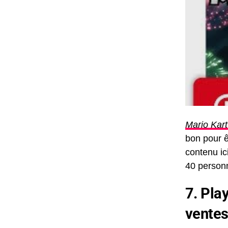
Mario Kart
bon pour ê
contenu ic
40 personn
7. Pla
vente