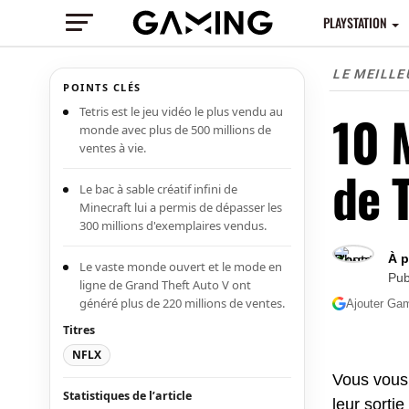
PLAYSTATION
LE MEILL
POINTS CLÉS
Tetris est le jeu vidéo le plus vendu au
10 
monde avec plus de 500 millions de
ventes à vie.
de 
Le bac à sable créatif infini de
Minecraft lui a permis de dépasser les
300 millions d'exemplaires vendus.
À 
Le vaste monde ouvert et le mode en
Pub
ligne de Grand Theft Auto V ont
généré plus de 220 millions de ventes.
Ajouter Gam
Titres
NFLX
Vous vous 
Statistiques de l’article
leur sorti