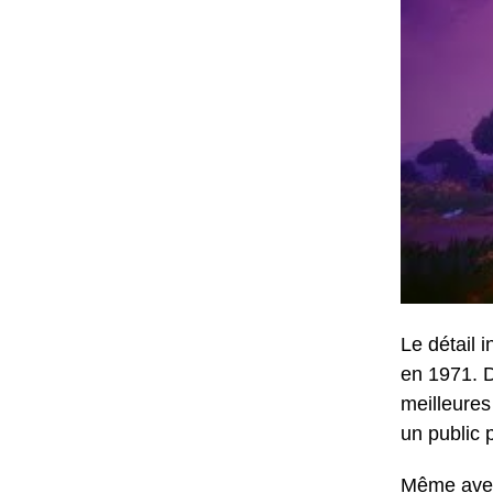
Le détail 
en 1971. D
meilleures
un public p
Même avec 