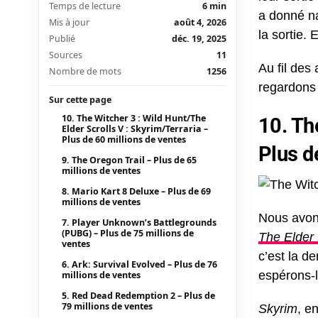
Temps de lecture
6 min
a donné n
Mis à jour
août 4, 2026
la sortie. 
Publié
déc. 19, 2025
Sources
11
Au fil des
Nombre de mots
1256
regardons 
Sur cette page
10. The Witcher 3 : Wild Hunt/The
10. Th
Elder Scrolls V : Skyrim/Terraria –
Plus de 60 millions de ventes
Plus d
9. The Oregon Trail – Plus de 65
millions de ventes
8. Mario Kart 8 Deluxe – Plus de 69
millions de ventes
Nous avon
7. Player Unknown’s Battlegrounds
(PUBG) – Plus de 75 millions de
The Elder 
ventes
c’est la d
6. Ark: Survival Evolved – Plus de 76
espérons-l
millions de ventes
5. Red Dead Redemption 2 – Plus de
79 millions de ventes
Skyrim
, e