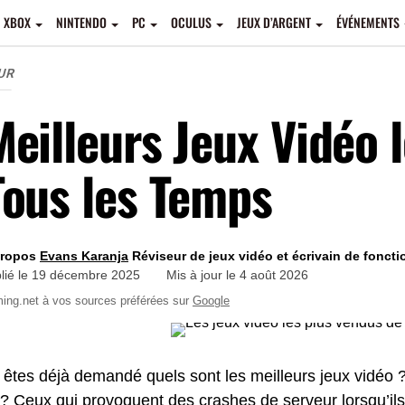
XBOX
NINTENDO
PC
OCULUS
JEUX D’ARGENT
ÉVÉNEMENTS
EUR
Meilleurs Jeux Vidéo 
Tous les Temps
propos
Evans Karanja
Réviseur de jeux vidéo et écrivain de foncti
lié le
19 décembre 2025
Mis à jour le
4 août 2026
ing.net à vos sources préférées sur
Google
êtes déjà demandé quels sont les meilleurs jeux vidéo ?
e ? Ceux qui provoquent des crashes de serveur lorsqu’ils