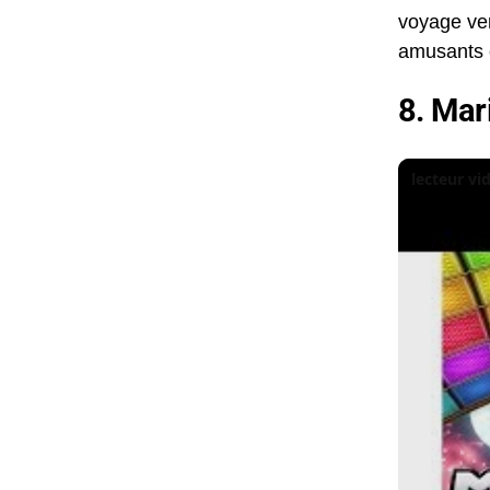
voyage ver
amusants c
8. Mar
lecteur v