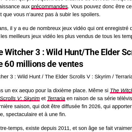
aissance aux
précommandes
. Vous pouvez donc être cer
Et que vous n’aurez pas à subir les spoilers.
 ans, il y a eu de nombreux jeux vidéo qui ont enregistré
les meilleurs jeux vidéo les plus vendus de tous les tem
e Witcher 3 : Wild Hunt/The Elder Scr
e 60 millions de ventes
s un ex aequo pour la dixième place. Même si
The Witch
Scrolls V: Skyrim
et
Terraria
en raison de sa série télévi
ernière saison, qui doit être diffusée fin 2026, qui apport
e, spectaculaire et à une fin.
ntre-temps, existe depuis 2011, et son âge se fait vraim